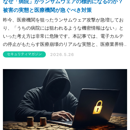
なぜ「病院」がランサムウェアの標的になるのか？
被害の実態と医療機関が急ぐべき対策
昨今、医療機関を狙ったランサムウェア攻撃が急増してお
り、「うちの病院には狙われるような機密情報はない」と
いった考え方は非常に危険です。本記事では、電子カルテ
の停止がもたらす医療崩壊のリアルな実態と、医療業界特
有の弱点、そして今すぐ取り組むべき実践的な対策をわか
2026.5.26
セキュリティマガジン
りやすく解説します。