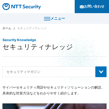
お問い合わせ
メニュー
ホーム
セキュリティナレッジ
トップ
Security Knowledge
セキュリティナレッジ
製品・サービス
カテゴリから探す
導入事例
セキュリティコンサルティング・教育・相談
セキュリティマガジン
セキュリティ管理
セキュリティナレッジ
セキュリティ診断・評価・調査
すべて
サイバーセキュリティ用語やセキュリティソリューションの解説、
セキュリティ防御
ニュース
具体的な対策方法などをわかりやすく紹介します。
サイバーセキュリティレポート
セキュリティ監視・検知
セキュリティインシデント対応・調査
企業情報
テクニカルブログ