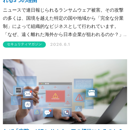
れる3つの理由
ニュースで連日報じられるランサムウェア被害。その攻撃
の多くは、国境を越えた特定の国や地域から「完全な分業
制」によって組織的なビジネスとして行われています。
「なぜ、遠く離れた海外から日本企業が狙われるのか？」
本記事では、ビジネス化が進むサイバー犯罪の犯人像に迫
2026.6.1
セキュリティマガジン
るとともに、日本企業が海外から狙われやすい構造的な理
由と、事業継続を守るための現実的な防御策を解説しま
す。