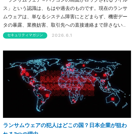
ス」という認識は、もはや過去のものです。現在のランサ
ムウェアは、単なるシステム障害にとどまらず、機密デー
タの暴露、業務妨害、取引先への直接連絡まで辞さない
「容赦のない企業恐喝ビジネス」へと進化しています。 本
2026.6.1
セキュリティマガジン
記事では、標準化しつつある“4重脅迫”の実態と、彼らが共
通して狙う侵入口、そして根本的な防衛策を解説します。
ランサムウェアの犯人はどこの国？日本企業が狙わ