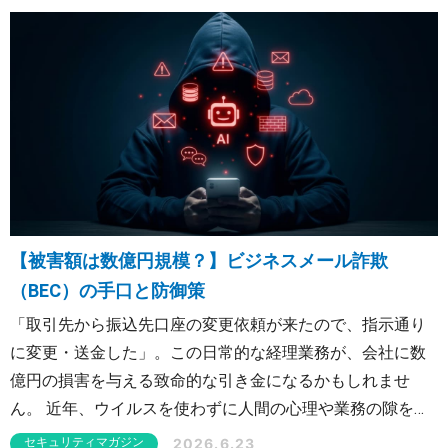
【被害額は数億円規模？】ビジネスメール詐欺
（BEC）の手口と防御策
「取引先から振込先口座の変更依頼が来たので、指示通り
に変更・送金した」。この日常的な経理業務が、会社に数
億円の損害を与える致命的な引き金になるかもしれませ
ん。 近年、ウイルスを使わずに人間の心理や業務の隙を突
く「ビジネスメール詐欺（BEC：Business Email
2026.6.23
セキュリティマガジン