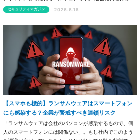
ため「もう終わった脅威」と誤解されがちですが、現在も
2026.6.16
セキュリティマガジン
形を変えて日本の企業を脅かし続けています。本記事で
は、Emotetの極めて巧妙な手口と、自社が「加害者」にな
らないための最新対策を徹底解説します。
【スマホも標的】ランサムウェアはスマートフォン
にも感染する？企業が警戒すべき連鎖リスク
「ランサムウェアは会社のパソコンが感染するもので、個
人のスマートフォンには関係ない」。もし社内でこのよう