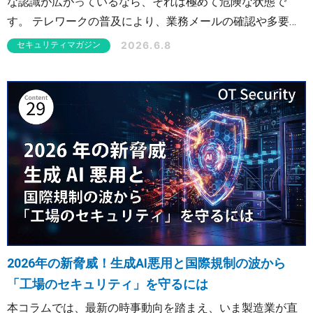
な認識が広がっているなら、それは極めて危険な状態で
す。 テレワークの普及により、業務メールの確認や多要素
認証（MFA）のツールとしてスマートフォンが利用される
2026.6.8
セキュリティマガジン
ようになりました。攻撃者はこの変化を見逃さず、セキュ
リティ管理が甘くなりがちなスマートフォンを、新たな侵
入口として狙い撃ちにしています。 本記事では、スマート
フォンを狙うランサムウェアや各種詐欺の実態と、個人の
スマートフォン感染が企業全体のシステム停止へと連鎖す
るリスク、そして必須の防御策をわかりやすく解説しま
す。
2026年の新脅威！生成AI悪用と国際規制の波から
「工場のセキュリティ」を守るには
本コラムでは、最新の時事動向を踏まえ、いま製造業が直