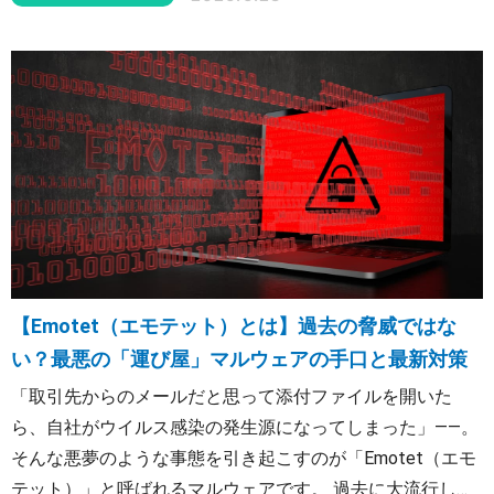
Compromise）」が猛威を振るっています。本記事では、桁
違いの被害をもたらすBECの巧妙な手口と、自社の資金を
守り抜くための具体的な防御策をわかりやすく解説しま
す。
【Emotet（エモテット）とは】過去の脅威ではな
い？最悪の「運び屋」マルウェアの手口と最新対策
「取引先からのメールだと思って添付ファイルを開いた
ら、自社がウイルス感染の発生源になってしまった」――。
そんな悪夢のような事態を引き起こすのが「Emotet（エモ
テット）」と呼ばれるマルウェアです。 過去に大流行した