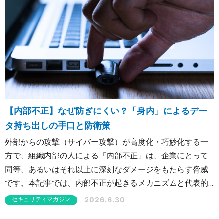
OTセキュリティ
サプライチェーンセキュリティ
採用情報
経営者向け
IoTプロダクトセキュリティ
カタログダウンロード
課題から探す
【内部不正】なぜ防ぎにくい？「身内」によるデー
タ持ち出しの手口と防衛策
外部からの攻撃（サイバー攻撃）が高度化・巧妙化する一
方で、組織内部の人による「内部不正」は、企業にとって
同等、あるいはそれ以上に深刻なダメージをもたらす脅威
です。本記事では、内部不正が起きるメカニズムと代表的
な発生シナリオ、そして社員や企業を守るための防衛策を
2026.6.30
セキュリティマガジン
わかりやすく解説します。