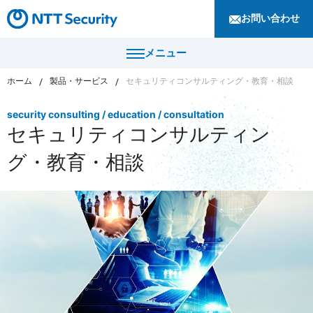
お問い合わせ
メニュー
ホーム
製品・サービス
セキュリティコンサルティング・教育・相談
トップ
security consulting / education / consultation
セキュリティコンサルティン
製品・サービス
グ・教育・相談
カテゴリから探す
導入事例
セキュリティコンサルティング・教育・相談
セキュリティ管理
セキュリティナレッジ
セキュリティ診断・評価・調査
セキュリティ防御
ニュース
セキュリティ監視・検知
セキュリティインシデント対応・調査
企業情報