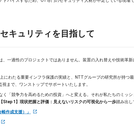
アドバイスするため、OT専門のセキュリティ人材が不足している現場
なセキュリティを目指して
は、一過性のプロジェクトではありません。装置の入れ替えや技術革新
以上にわたる重要インフラ保護の実績と、NTTグループの研究所が持つ
用監視まで、ワンストップでサポートいたします。
なく「競争力を高めるための投資」へと変える。それが私たちのミッシ
【Step 1】現状把握と評価：見えないリスクの可視化から一歩
踏み出し
（資産台帳作成支援）」