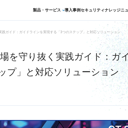
製品・サービス
導入事例
セキュリティナレッジ
ニ
セキュリティコンサルティング・教育・相
実践ガイド：ガイドラインを実現する「3つのステップ」と対応ソリューション
セキュリティ管理
工場を守り抜く実践ガイド：ガ
セキュリティ診断・評価・調査
セキュリティ防御
テップ」と対応ソリューション
セキュリティ監視・検知
セキュリティインシデント対応・調査
OTセキュリティ
サプライチェーンセキュリティ
IoTプロダクトセキュリティ