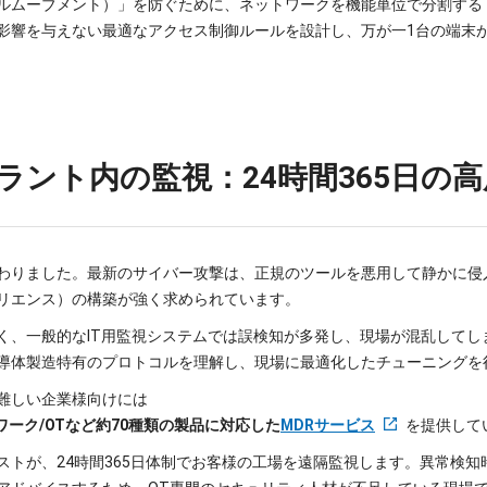
ルムーブメント）」を防ぐために、ネットワークを機能単位で分割する
影響を与えない最適なアクセス制御ルールを設計し、万が一1台の端末
・プラント内の監視：24時間365日の
わりました。最新のサイバー攻撃は、正規のツールを悪用して静かに侵
リエンス）の構築が強く求められています。
く、一般的なIT用監視システムでは誤検知が多発し、現場が混乱してし
導体製造特有のプロトコルを理解し、現場に最適化したチューニングを
難しい企業様向けには
トワーク/OTなど約70種類の製品に対応した
MDRサービス
を提供して
ストが、24時間365日体制でお客様の工場を遠隔監視します。異常検