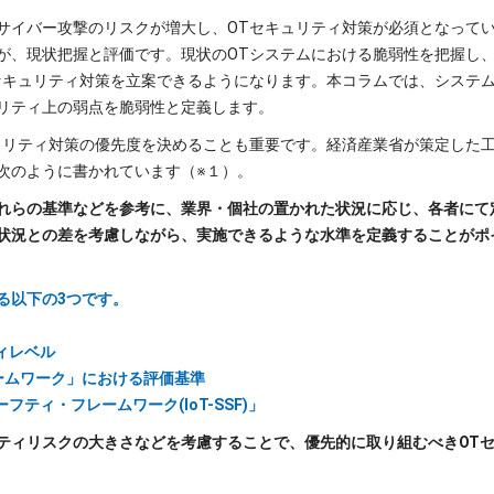
サイバー攻撃のリスクが増大し、OTセキュリティ対策が必須となって
が、現状把握と評価です。現状のOTシステムにおける脆弱性を把握し
セキュリティ対策を立案できるようになります。本コラムでは、システ
リティ上の弱点を脆弱性と定義します。
ュリティ対策の優先度を決めることも重要です。経済産業省が策定した
次のように書かれています（※１）。
れらの基準などを参考に、業界・個社の置かれた状況に応じ、各者にて
状況との差を考慮しながら、実施できるような水準を定義することがポ
る以下の3つです。
ティレベル
レームワーク」における評価基準
フティ・フレームワーク(IoT-SSF)」
ティリスクの大きさなどを考慮することで、優先的に取り組むべきOT