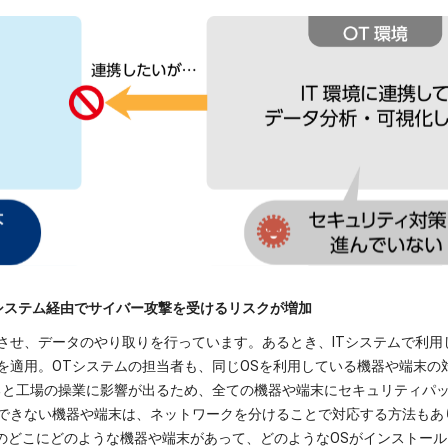
Tシステム経由でサイバー攻撃を受けるリスクが増加
携させ、データのやり取りを行っています。あるとき、ITシステムで利用
を適用。OTシステムの担当者も、同じOSを利用している機器や端末の
ると工場の操業に影響が出るため、全ての機器や端末にセキュリティパ
できない機器や端末は、ネットワークを分けることで対応する方法もあ
境のどこにどのような機器や端末があって、どのようなOSがインストー