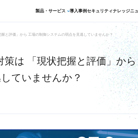
製品・サービス
導入事例
セキュリティナレッジ
ニ
セキュリティコンサルティング・教育・相
把握と評価」から 工場の制御システムの弱点を見逃していませんか？
セキュリティ管理
対策は 「現状把握と評価」から
セキュリティ診断・評価・調査
セキュリティ防御
逃していませんか？
セキュリティ監視・検知
セキュリティインシデント対応・調査
OTセキュリティ
サプライチェーンセキュリティ
IoTプロダクトセキュリティ