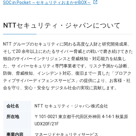
SOC in Pocket ～セキュリティおまかせBOX～
NTTセキュリティ・ジャパンについて
NTT グループのセキュリティに関わる高度な人財と研究開発成果、
そして20 余年以上にわたるサイバ ー脅威との戦いで磨き続けてきた
独自のサイバーインテリジェンスと脅威検知・対応能力を結集し
た、サ イバーセキュリティ専門事業者です。リスク予測から診断、
防御、脅威検知、インシデント対応、復旧まで⼀ 貫した「プロアク
ティブサイバーディフェンスサービス」の提供により、お客様・社
会を守り、安心・安全な デジタル社会の実現に貢献します。
会社名
NTT セキュリティ・ジャパン株式会社
所在地
〒101-0021 東京都千代田区外神田 4-14-1 秋葉原
UDX20F/21F
事業内容
マネージドセキュリティサービス