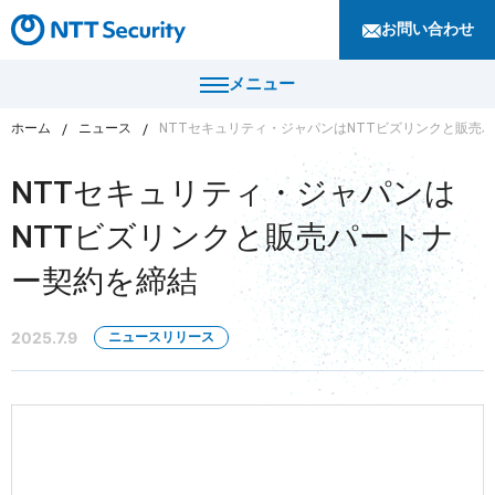
お問い合わせ
メニュー
ホーム
ニュース
NTTセキュリティ・ジャパンはNTTビズリンクと販売
トップ
NTTセキュリティ・ジャパンは
製品・サービス
NTTビズリンクと販売パートナ
カテゴリから探す
ー契約を締結
導入事例
セキュリティコンサルティング・教育・相談
セキュリティ管理
2025.7.9
ニュースリリース
セキュリティナレッジ
セキュリティ診断・評価・調査
セキュリティ防御
ニュース
セキュリティ監視・検知
セキュリティインシデント対応・調査
企業情報