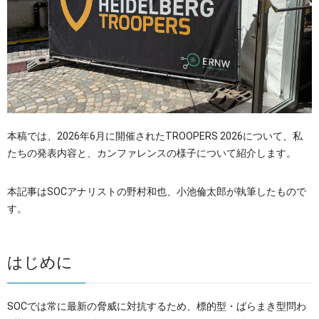
OTセキュリティ
サプライチェーンセキュリティ
採用情報
IoTプロダクトセキュリティ
カタログダウンロード
課題から探す
本稿では、2026年6月に開催されたTROOPERS 2026について、私
たちの発表内容と、カンファレンスの様子について紹介します。
本記事はSOCアナリストの野村和也、小池倫太郎が執筆したもので
す。
はじめに
SOCでは常に最新の脅威に対抗するため、標的型・ばらまき型問わ