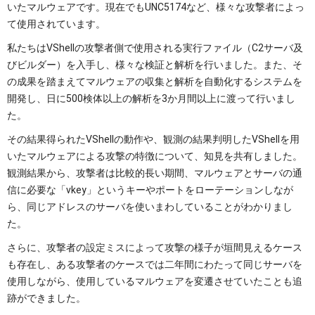
いたマルウェアです。現在でもUNC5174など、様々な攻撃者によっ
て使用されています。
私たちはVShellの攻撃者側で使用される実行ファイル（C2サーバ及
びビルダー）を入手し、様々な検証と解析を行いました。また、そ
の成果を踏まえてマルウェアの収集と解析を自動化するシステムを
開発し、日に500検体以上の解析を3か月間以上に渡って行いまし
た。
その結果得られたVShellの動作や、観測の結果判明したVShellを用
いたマルウェアによる攻撃の特徴について、知見を共有しました。
観測結果から、攻撃者は比較的長い期間、マルウェアとサーバの通
信に必要な「vkey」というキーやポートをローテーションしなが
ら、同じアドレスのサーバを使いまわしていることがわかりまし
た。
さらに、攻撃者の設定ミスによって攻撃の様子が垣間見えるケース
も存在し、ある攻撃者のケースでは二年間にわたって同じサーバを
使用しながら、使用しているマルウェアを変遷させていたことも追
跡ができました。