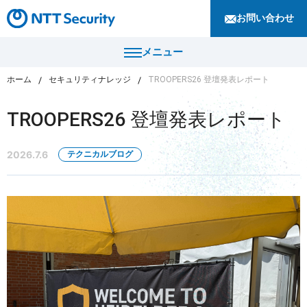
お問い合わせ
メニュー
ホーム
セキュリティナレッジ
TROOPERS26 登壇発表レポート
トップ
TROOPERS26 登壇発表レポート
製品・サービス
2026.7.6
テクニカルブログ
カテゴリから探す
導入事例
セキュリティコンサルティング・教育・相談
セキュリティ管理
セキュリティナレッジ
セキュリティ診断・評価・調査
セキュリティ防御
ニュース
セキュリティ監視・検知
セキュリティインシデント対応・調査
企業情報