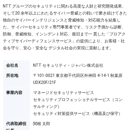
NTT グループのセキュリティに関わる高度な人財と研究開発成果、
そして20 余年以上にわたるサイバ ー脅威との戦いで磨き続けてきた
独自のサイバーインテリジェンスと脅威検知・対応能力を結集し
た、サ イバーセキュリティ専門事業者です。リスク予測から診断、
防御、脅威検知、インシデント対応、復旧まで⼀ 貫した「プロアク
ティブサイバーディフェンスサービス」の提供により、お客様・社
会を守り、安心・安全な デジタル社会の実現に貢献します。
会社名
NTT セキュリティ・ジャパン株式会社
所在地
〒101-0021 東京都千代田区外神田 4-14-1 秋葉原
UDX20F/21F
事業内容
マネージドセキュリティサービス
セキュリティプロフェッショナルサービス（コン
サルティング）
セキュリティ対策提供サービス（機器及び保守）
代表取締役
関根 太郎