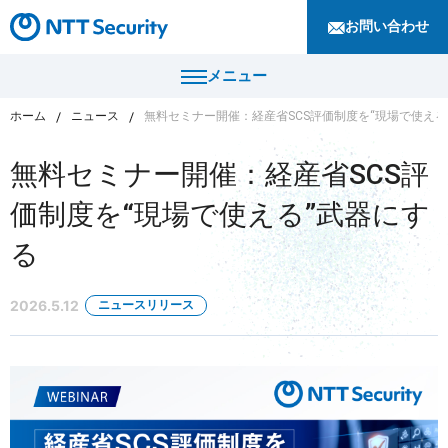
お問い合わせ
メニュー
ホーム
ニュース
無料セミナー開催：経産省SCS評価制度を“現場で使える
トップ
無料セミナー開催：経産省SCS評
製品・サービス
価制度を“現場で使える”武器にす
カテゴリから探す
る
導入事例
セキュリティコンサルティング・教育・相談
セキュリティ管理
2026.5.12
ニュースリリース
セキュリティナレッジ
セキュリティ診断・評価・調査
セキュリティ防御
ニュース
セキュリティ監視・検知
セキュリティインシデント対応・調査
企業情報