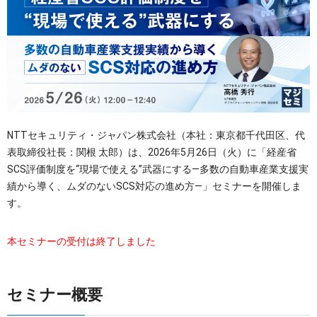
OTセキュリティ
サプライチェーンセキュリティ
採用情報
IoTプロダクトセキュリティ
カタログダウンロード
課題から探す
NTTセキュリティ・ジャパン株式会社（本社：東京都千代田区、代
表取締役社長：関根 太郎）は、2026年5月26日（火）に「経産省
SCS評価制度を“現場で使える”武器にする―多数の自動車産業支援実
績から導く、ムダのないSCS対応の進め方―」セミナーを開催しま
す。
本セミナーの受付は終了しました
セミナー概要