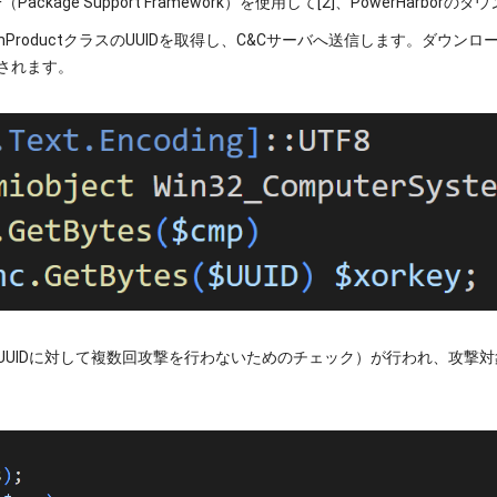
F（Package Support Framework）を使用して[2]、PowerHarb
ystemProductクラスのUUIDを取得し、C&Cサーバへ送信します。
されます。
UUIDに対して複数回攻撃を行わないためのチェック）が行われ、攻撃