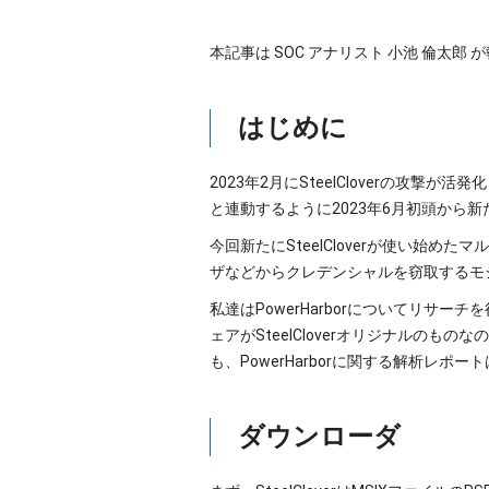
本記事は SOC アナリスト 小池 倫太郎
はじめに
2023年2月にSteelCloverの攻
と連動するように2023年6月初頭から
今回新たにSteelCloverが使い始めた
ザなどからクレデンシャルを窃取するモ
私達はPowerHarborについてリサー
ェアがSteelCloverオリジナル
も、PowerHarborに関する解析
ダウンローダ