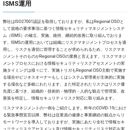
ISMS運用
弊社はISO27001認証を取得しておりますが、私はRegional CISOと
して規格の要求事項に基づく情報セキュリティマネジメントシステ
ム（ISMS）の確立、実施、維持、継続的改善に取り組んでおりま
す。ISMSの運用においては組織にリスクマネジメントプロセスを適
用し、リスクを適切に管理することが求められるため、リスクマネ
ジメントそのものがRegional CISOの業務と言えます。リスクマネジ
メントプロセスにおける情報セキュリティリスクアセスメントの実
施タイミングは様々にて、実施トリガもRegional CISO主動で実施す
る場合やビジネスオーナーもしくはシステム管理者が主体的に実施
する場合など多岐にわたります。また特定されたリスクはリスク優
先度に基づき、組織的・技術的・物理的・人的な観点で管理策、改
善策を特定し、情報セキュリティリスク対応に取り組みます。
リスクマネジメントの一例をご紹介します。昨年のCOVID-19におけ
る緊急事態宣言以降、弊社は従業員の健康と事業継続の観点からリ
モートワークを導入しておりますが、実施にあたり全社で情報セキ
ュリティリスクアセスメント及び情報セキュリティリスク対応を実