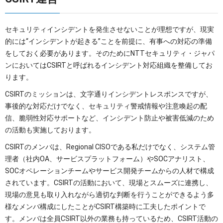
セキュリティインシデントを発生させないことが理想ですが、現実
的には“インシデントが起きる”ことを前提に、有事への対応の準備
をしておく必要があります。そのためにNTTセキュリティ・ジャパ
ンにおいてはCSIRTと呼ばれるインシデント対応組織を整備してお
ります。
CSIRTのミッションは、文字通りインシデントレスポンスですが、
事後的な対応だけでなく、セキュリティ警戒情報や注意喚起の配
信、脆弱性対応サポートなど、インシデント防止や被害低減のため
の活動も実施しております。
CSIRTのメンバは、Regional CISOである私だけでなく、システム管
理者（社内OA、サービスプラットフォーム）やSOCアナリスト、
SOCオペレーションチームやサービス開発チームからの人材で構成
されています。CSIRTの活動において、現場とスムーズに連携し、
現場の意見も取り入れながら適切な判断を行うことができるよう多
様なメンバ構成にしたことがCSIRT構築時に工夫したポイントで
す。メンバは全員CSIRT以外の業務も持っているため、CSIRT活動の