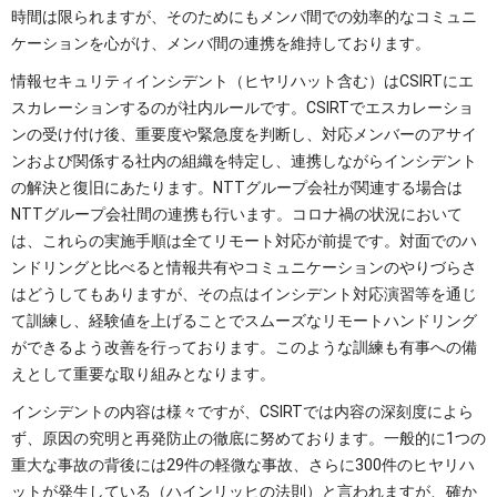
時間は限られますが、そのためにもメンバ間での効率的なコミュニ
ケーションを心がけ、メンバ間の連携を維持しております。
情報セキュリティインシデント（ヒヤリハット含む）はCSIRTにエ
スカレーションするのが社内ルールです。CSIRTでエスカレーショ
ンの受け付け後、重要度や緊急度を判断し、対応メンバーのアサイ
ンおよび関係する社内の組織を特定し、連携しながらインシデント
の解決と復旧にあたります。NTTグループ会社が関連する場合は
NTTグループ会社間の連携も行います。コロナ禍の状況において
は、これらの実施手順は全てリモート対応が前提です。対面でのハ
ンドリングと比べると情報共有やコミュニケーションのやりづらさ
はどうしてもありますが、その点はインシデント対応演習等を通じ
て訓練し、経験値を上げることでスムーズなリモートハンドリング
ができるよう改善を行っております。このような訓練も有事への備
えとして重要な取り組みとなります。
インシデントの内容は様々ですが、CSIRTでは内容の深刻度によら
ず、原因の究明と再発防止の徹底に努めております。一般的に1つの
重大な事故の背後には29件の軽微な事故、さらに300件のヒヤリハ
ットが発生している（ハインリッヒの法則）と言われますが、確か