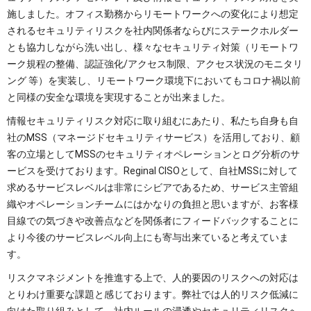
施しました。オフィス勤務からリモートワークへの変化により想定
されるセキュリティリスクを社内関係者ならびにステークホルダー
とも協力しながら洗い出し、様々なセキュリティ対策（リモートワ
ーク規程の整備、認証強化/アクセス制限、アクセス状況のモニタリ
ング 等）を実装し、リモートワーク環境下においてもコロナ禍以前
と同様の安全な環境を実現することが出来ました。
情報セキュリティリスク対応に取り組むにあたり、私たち自身も自
社のMSS（マネージドセキュリティサービス）を活用しており、顧
客の立場としてMSSのセキュリティオペレーションとログ分析のサ
ービスを受けております。Reginal CISOとして、自社MSSに対して
求めるサービスレベルは非常にシビアであるため、サービス主管組
織やオペレーションチームにはかなりの負担と思いますが、お客様
目線での気づきや改善点などを関係者にフィードバックすることに
より今後のサービスレベル向上にも寄与出来ていると考えていま
す。
リスクマネジメントを推進する上で、人的要因のリスクへの対応は
とりわけ重要な課題と感じております。弊社では人的リスク低減に
向けた取り組みとして、社内ルールの浸透やセキュリティリスクへ