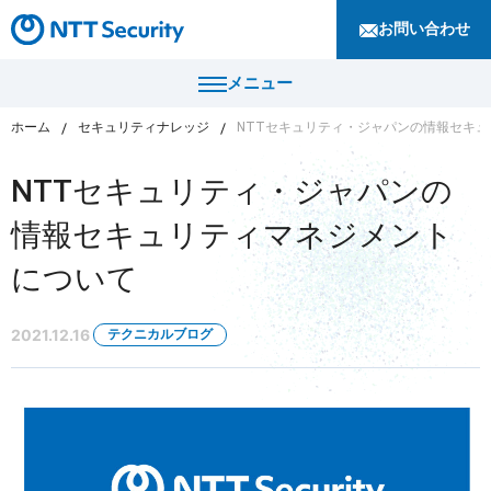
お問い合わせ
メニュー
ホーム
セキュリティナレッジ
NTTセキュリティ・ジャパンの情報セキ
トップ
NTTセキュリティ・ジャパンの
製品・サービス
情報セキュリティマネジメント
カテゴリから探す
について
導入事例
セキュリティコンサルティング・教育・相談
セキュリティ管理
2021.12.16
テクニカルブログ
セキュリティナレッジ
セキュリティ診断・評価・調査
セキュリティ防御
ニュース
セキュリティ監視・検知
セキュリティインシデント対応・調査
企業情報