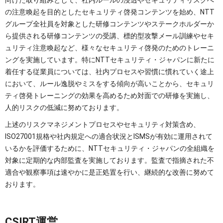
の注意喚起を目的としたセキュリティ啓発コンテンツを始め、NTT
グループ全社員を対象とした研修コンテンツやステークホルダーか
ら提供される研修コンテンツの受講、標的型攻撃メール訓練やセキ
ュリティ注意喚起など、様々なセキュリティ啓発のためのトレーニ
ングを実施しています。特にNTTセキュリティ・ジャパンに新たに
着任する従業員については、社内プロセスや習慣に慣れていく途上
において、ルール逸脱やミスをする傾向が高いことから、セキュリ
ティ啓発トレーニングの効果を高めるため対面での研修を実施し、
人的リスクの低減に努めております。
上述のリスクマネジメントプロセスやセキュリティ対策含め、
ISO27001規格や社内規定への適合状況とISMSが有効に運用されて
いるかを評価するために、NTTセキュリティ・ジャパンの全組織を
対象に定期的な内部監査を実施しております。監査で指摘された不
適合や観察事項は速やかに是正処置を行い、継続的な改善に努めて
おります。
CSIRT運営