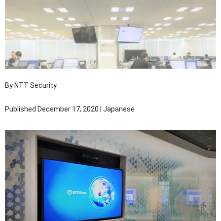
OTセキュリティ
サプライチェーンセキュリティ
採用情報
IoTプロダクトセキュリティ
カタログダウンロード
課題から探す
By NTT Security
Published December 17, 2020 | Japanese