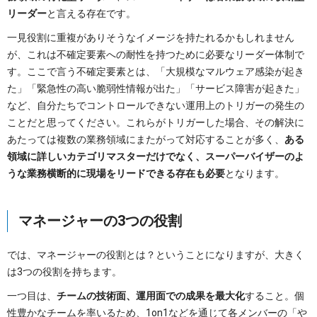
リーダー
と言える存在です。
一見役割に重複がありそうなイメージを持たれるかもしれません
が、これは不確定要素への耐性を持つために必要なリーダー体制で
す。ここで言う不確定要素とは、「大規模なマルウェア感染が起き
た」「緊急性の高い脆弱性情報が出た」「サービス障害が起きた」
など、自分たちでコントロールできない運用上のトリガーの発生の
ことだと思ってください。これらがトリガーした場合、その解決に
あたっては複数の業務領域にまたがって対応することが多く、
ある
領域に詳しいカテゴリマスターだけでなく、スーパーバイザーのよ
うな業務横断的に現場をリードできる存在も必要
となります。
マネージャーの3つの役割
では、マネージャーの役割とは？ということになりますが、大きく
は3つの役割を持ちます。
一つ目は、
チームの技術面、運用面での成果を最大化
すること。個
性豊かなチームを率いるため、1on1などを通じて各メンバーの「や