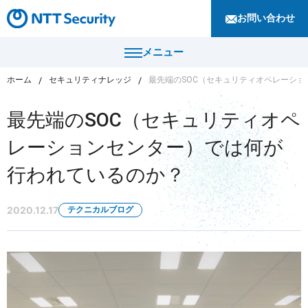
お問い合わせ
メニュー
ホーム
セキュリティナレッジ
最先端のSOC（セキュリティオペレーシ
トップ
最先端のSOC（セキュリティオペ
製品・サービス
レーションセンター）では何が
カテゴリから探す
行われているのか？
導入事例
セキュリティコンサルティング・教育・相談
セキュリティ管理
2020.12.17
テクニカルブログ
セキュリティナレッジ
セキュリティ診断・評価・調査
セキュリティ防御
ニュース
セキュリティ監視・検知
セキュリティインシデント対応・調査
企業情報