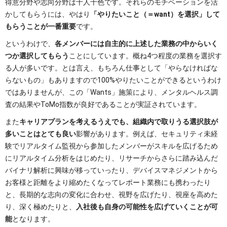
得意分野や志向分野は十人十色です。それらのモチベーションを活
かしてもらうには、やはり
「やりたいこと（＝want）を選択」して
もらうことが一番重要
です。
というわけで、
各メンバーには自主的に上述した業務の中からいく
つか選択してもらう
ことにしています。概ね4つ程度の業務を選択す
る人が多いです。とは言え、もちろん仕事として「やらなければな
らないもの」もありますので100%やりたいことができるというわけ
ではありませんが、この「Wants」施策により、メンタルヘルス調
査の結果やToMo指数が良好であることが実証されています。
また
キャリアプランを考えるうえでも、組織内で取りうる選択肢が
多いことはとても良い
影響があります。例えば、セキュリティ未経
験でリアルタイム監視から参加したメンバーがスキルを広げるため
にリアルタイム分析をはじめたり、リサーチからさらに踏み込んだ
バイナリ解析に興味が移っていったり、デバイスマネジメントから
お客様と距離をより縮めたくなってレポート業務にも携わったり
と、長期的な志向の変化に合わせ、視野を広げたり、視座を高めた
り、深く極めたりと、
入社後も自身の可能性を広げていくことが可
能
となります。