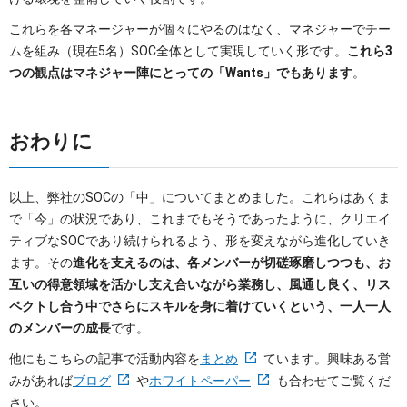
これらを各マネージャーが個々にやるのはなく、マネジャーでチー
ムを組み（現在5名）SOC全体として実現していく形です。
これら3
つの観点はマネジャー陣にとっての「Wants」でもあります
。
おわりに
以上、弊社のSOCの「中」についてまとめました。これらはあくま
で「今」の状況であり、これまでもそうであったように、クリエイ
ティブなSOCであり続けられるよう、形を変えながら進化していき
ます。その
進化を支えるのは、各メンバーが切磋琢磨しつつも、お
互いの得意領域を活かし支え合いながら業務し、風通し良く、リス
ペクトし合う中でさらにスキルを身に着けていくという、一人一人
のメンバーの成長
です。
他にもこちらの記事で活動内容を
まとめ
ています。興味ある営
みがあれば
ブログ
や
ホワイトペーパー
も合わせてご覧くだ
さい。