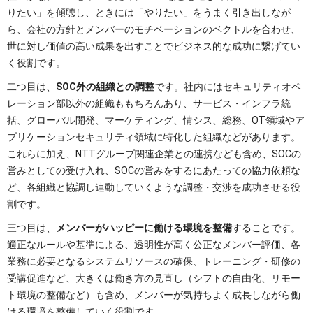
りたい」を傾聴し、ときには「やりたい」をうまく引き出しなが
ら、会社の方針とメンバーのモチベーションのベクトルを合わせ、
世に対し価値の高い成果を出すことでビジネス的な成功に繋げてい
く役割です。
二つ目は、
SOC外の組織との調整
です。社内にはセキュリティオペ
レーション部以外の組織ももちろんあり、サービス・インフラ統
括、グローバル開発、マーケティング、情シス、総務、OT領域やア
プリケーションセキュリティ領域に特化した組織などがあります。
これらに加え、NTTグループ関連企業との連携なども含め、SOCの
営みとしての受け入れ、SOCの営みをするにあたっての協力依頼な
ど、各組織と協調し連動していくような調整・交渉を成功させる役
割です。
三つ目は、
メンバーがハッピーに働ける環境を整備
することです。
適正なルールや基準による、透明性が高く公正なメンバー評価、各
業務に必要となるシステムリソースの確保、トレーニング・研修の
受講促進など、大きくは働き方の見直し（シフトの自由化、リモー
ト環境の整備など）も含め、メンバーが気持ちよく成長しながら働
ける環境を整備していく役割です。