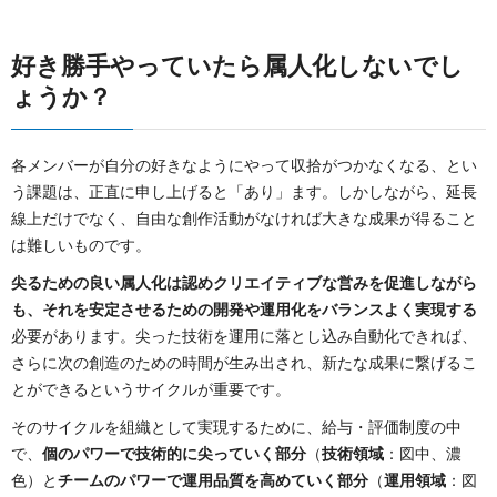
好き勝手やっていたら属人化しないでし
ょうか？
各メンバーが自分の好きなようにやって収拾がつかなくなる、とい
う課題は、正直に申し上げると「あり」ます。しかしながら、延長
線上だけでなく、自由な創作活動がなければ大きな成果が得ること
は難しいものです。
尖るための良い属人化は認めクリエイティブな営みを促進しながら
も、それを安定させるための開発や運用化をバランスよく実現する
必要があります。尖った技術を運用に落とし込み自動化できれば、
さらに次の創造のための時間が生み出され、新たな成果に繋げるこ
とができるというサイクルが重要です。
そのサイクルを組織として実現するために、給与・評価制度の中
で、
個のパワーで技術的に尖っていく部分
（
技術領域
：図中、濃
色）と
チームのパワーで運用品質を高めていく部分
（
運用領域
：図