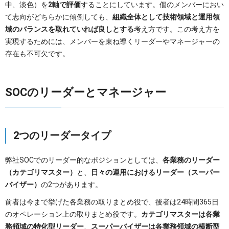
中、淡色）を
2軸で評価
することにしています。個のメンバーにおい
て志向がどちらかに傾倒しても、
組織全体として技術領域と運用領
域のバランスを取れていれば良しとする
考え方です。この考え方を
実現するためには、メンバーを束ね導くリーダーやマネージャーの
存在も不可欠です。
SOCのリーダーとマネージャー
2つのリーダータイプ
弊社SOCでのリーダー的なポジションとしては、
各業務のリーダー
（カテゴリマスター）
と、
日々の運用におけるリーダー（スーパー
バイザー）
の2つがあります。
前者は今まで挙げた各業務の取りまとめ役で、後者は24時間365日
のオペレーション上の取りまとめ役です。
カテゴリマスターは各業
務領域の特化型リーダー
、
スーパーバイザーは各業務領域の横断型