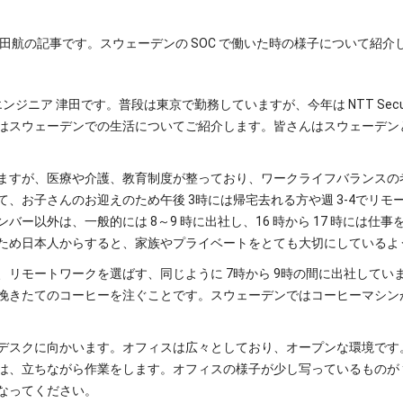
 津田航の記事です。スウェーデンの SOC で働いた時の様子について紹介
ジニア 津田です。普段は東京で勤務していますが、今年は NTT Securit
はスウェーデンでの生活についてご紹介します。皆さんはスウェーデン
ますが、医療や介護、教育制度が整っており、ワークライフバランスの
時に出社して、お子さんのお迎えのため午後 3時には帰宅去れる方や週 3-4
バー以外は、一般的には 8～9 時に出社し、16 時から 17 時には
ため日本人からすると、家族やプライベートをとても大切にしているよ
、リモートワークを選ばす、同じように 7時から 9時の間に出社してい
挽きたてのコーヒーを注ぐことです。スウェーデンではコーヒーマシン
デスクに向かいます。オフィスは広々としており、オープンな環境です
、立ちながら作業をします。オフィスの様子が少し写っているものが you
なってください。