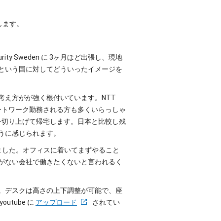
します。
y Sweden に 3ヶ月ほど出張し、現地
という国に対してどういったイメージを
考え方がが強く根付いています。NTT
でリモートワーク勤務される方も多くいらっしゃ
仕事を切り上げて帰宅します。日本と比較し残
うに感じられます。
ました。オフィスに着いてまずやること
がない会社で働きたくないと言われるく
。デスクは高さの上下調整が可能で、座
tube に
アップロード
されてい