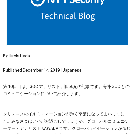
OTセキュリティ
サプライチェーンセキュリティ
採用情報
IoTプロダクトセキュリティ
カタログダウンロード
課題から探す
By Hiroki Hada
Published December 14, 2019 | Japanese
第 10日目は、SOC アナリスト 川田孝紀の記事です。海外 SOC との
コミュニケーションについて紹介します。
---
クリスマスのイルミ・ネーションが輝く季節になってまいりまし
た。みなさまはいかがお過ごしでしょうか。グローバルコミュニケ
ーター・アナリスト KAWADA です。グローバライゼーションが進む