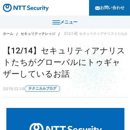
お問い合わせ
メニュー
ホーム
セキュリティナレッジ
【12/14】セキュリティアナリストたち
トップ
【12/14】セキュリティアナリス
製品・サービス
トたちがグローバルにトゥギャ
カテゴリから探す
ザーしているお話
導入事例
セキュリティコンサルティング・教育・相談
セキュリティ管理
2019.12.14
テクニカルブログ
セキュリティナレッジ
セキュリティ診断・評価・調査
セキュリティ防御
ニュース
セキュリティ監視・検知
セキュリティインシデント対応・調査
企業情報