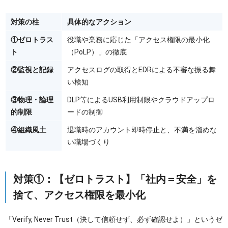
対策の柱
具体的なアクション
①ゼロトラス
役職や業務に応じた「アクセス権限の最小化
ト
（PoLP）」の徹底
②監視と記録
アクセスログの取得とEDRによる不審な振る舞
い検知
③物理・論理
DLP等によるUSB利用制限やクラウドアップロ
的制限
ードの制御
④組織風土
退職時のアカウント即時停止と、不満を溜めな
い職場づくり
対策①：【ゼロトラスト】「社内＝安全」を
捨て、アクセス権限を最小化
「Verify, Never Trust（決して信頼せず、必ず確認せよ）」というゼ