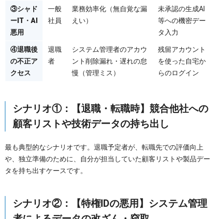
③シャド
一般
業務効率化（無自覚な漏
未承認の生成AI
ーIT・AI
社員
えい）
等への機密デー
悪用
タ入力
④退職後
退職
システム管理者のアカウ
残留アカウント
の不正ア
者
ント削除漏れ・遅れの怠
を使った自宅か
クセス
慢（管理ミス）
らのログイン
シナリオ①：【退職・転職時】競合他社への
顧客リストや技術データの持ち出し
最も典型的なシナリオです。退職予定者が、転職先での評価向上
や、独立準備のために、自分が担当していた顧客リストや製品デー
タを持ち出すケースです。
シナリオ②：【特権IDの悪用】システム管理
者によるデータの改ざん・窃取