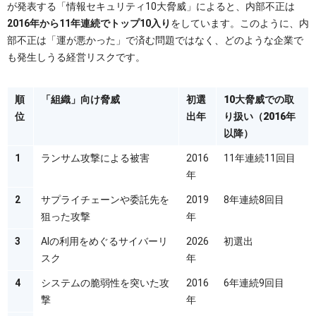
が発表する「情報セキュリティ10大脅威」によると、内部不正は
2016年から11年連続でトップ10入り
をしています。このように、内
部不正は「運が悪かった」で済む問題ではなく、どのような企業で
も発生しうる経営リスクです。
順
「組織」向け脅威
初選
10大脅威での取
位
出年
り扱い（2016年
以降）
1
ランサム攻撃による被害
2016
11年連続11回目
年
2
サプライチェーンや委託先を
2019
8年連続8回目
狙った攻撃
年
3
AIの利用をめぐるサイバーリ
2026
初選出
スク
年
4
システムの脆弱性を突いた攻
2016
6年連続9回目
撃
年