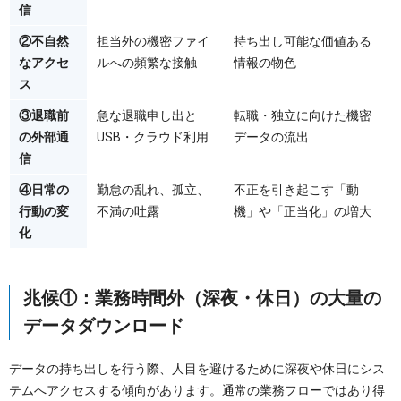
信
②不自然
担当外の機密ファイ
持ち出し可能な価値ある
なアクセ
ルへの頻繁な接触
情報の物色
ス
③退職前
急な退職申し出と
転職・独立に向けた機密
の外部通
USB・クラウド利用
データの流出
信
④日常の
勤怠の乱れ、孤立、
不正を引き起こす「動
行動の変
不満の吐露
機」や「正当化」の増大
化
兆候①：業務時間外（深夜・休日）の大量の
データダウンロード
データの持ち出しを行う際、人目を避けるために深夜や休日にシス
テムへアクセスする傾向があります。通常の業務フローではあり得