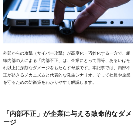
OTセキュリティ
サプライチェーンセキュリティ
採用情報
IoTプロダクトセキュリティ
カタログダウンロード
課題から探す
外部からの攻撃（サイバー攻撃）が高度化・巧妙化する一方で、組
織内部の人による「内部不正」は、企業にとって同等、あるいはそ
れ以上に深刻なダメージをもたらす脅威です。本記事では、内部不
正が起きるメカニズムと代表的な発生シナリオ、そして社員や企業
を守るための防衛策をわかりやすく解説します。
「内部不正」が企業に与える致命的なダメ
ージ