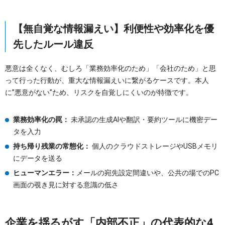
【無自覚な情報漏えい】利便性や効率化を優
先したルール違反
悪意は全くなく、むしろ「業務効率化のため」「会社のため」と思
って行った行動が、重大な情報漏えいに繋がるケースです。本人
に”悪意がない”ため、リスクを自覚しにくいのが特徴です。
業務効率化の罠：
未承認の生成AIや翻訳・要約ツールに機密デー
タを入力
持ち帰り残業の常態化：
個人のクラウドストレージやUSBメモリ
にデータを送る
ヒューマンエラー：
メールの宛先設定間違いや、公共の場でのPC
画面の覗き見に対する意識の低さ
企業を揺るがす「内部不正」の代表的な4