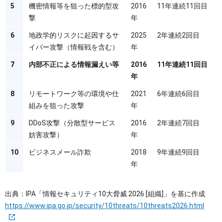
5
機密情報等を狙った標的型攻
2016
11年連続11回目
撃
年
6
地政学的リスクに起因するサ
2025
2年連続2回目
イバー攻撃（情報戦を含む）
年
7
内部不正による情報漏えい等
2016
11年連続11回目
年
8
リモートワーク等の環境や仕
2021
6年連続6回目
組みを狙った攻撃
年
9
DDoS攻撃（分散型サービス
2016
2年連続7回目
妨害攻撃）
年
10
ビジネスメール詐欺
2018
9年連続9回目
年
出典：IPA「情報セキュリティ10大脅威 2026 [組織]」を基に作成
https://www.ipa.go.jp/security/10threats/10threats2026.html