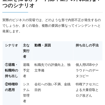
つのシナリオ
実際のビジネスの現場では、どのような形で内部不正が発生するの
でしょうか。多くの場合、複数の要因が重なってインシデントへと
発展します。
シナリオ
主な
動機・原因
持ち出しの手法
実行
者
①退職・
退職
転職先での評価向上、独
個人用USBやク
転職時の
予定
立準備
ラウドへのデー
持ち出し
者
タコピー
②特権ID
シス
会社への強い不満、金銭
特権アクセスに
の悪用
テム
目的
よる大量窃取と
管理
ログ改ざん
者