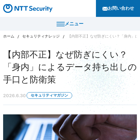
お問い合わせ
メニュー
ホーム
セキュリティナレッジ
【内部不正】なぜ防ぎにくい？「身内」に
トップ
【内部不正】なぜ防ぎにくい？
製品・サービス
「身内」によるデータ持ち出しの
カテゴリから探す
手口と防衛策
導入事例
セキュリティコンサルティング・教育・相談
セキュリティ管理
2026.6.30
セキュリティマガジン
セキュリティナレッジ
セキュリティ診断・評価・調査
セキュリティ防御
ニュース
セキュリティ監視・検知
セキュリティインシデント対応・調査
企業情報