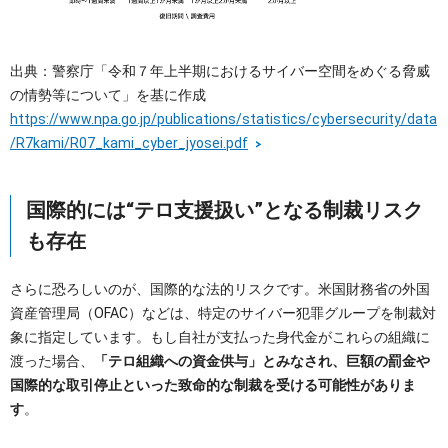
出典：警察庁「令和７年上半期におけるサイバー空間をめぐる脅威
の情勢等について」を基に作成
https://www.npa.go.jp/publications/statistics/cybersecurity/data
/R7kami/R07_kami_cyber_jyosei.pdf
国際的には“テロ支援扱い”となる制裁リスク
も存在
さらに恐ろしいのが、国際的な法的リスクです。米国財務省の外国
資産管理局（OFAC）などは、特定のサイバー犯罪グループを制裁対
象に指定しています。もし自社が支払った身代金がこれらの組織に
渡った場合、
「テロ組織への資金供与」とみなされ、巨額の罰金や
国際的な取引停止といった致命的な制裁を受ける可能性がありま
す
。