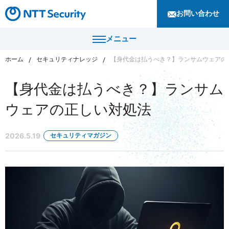
お問い合わせ
メニュー
ホーム
セキュリティナレッジ
【身代金は払うべき？】ランサムウェアの
トップ
【身代金は払うべき？】ランサム
製品・サービス
ウェアの正しい対処法
カテゴリから探す
導入事例
2026.5.19
セキュリティマガジン
セキュリティコンサルティング・教育・相談
セキュリティ管理
セキュリティナレッジ
セキュリティ診断・評価・調査
セキュリティ防御
ニュース
セキュリティ監視・検知
セキュリティインシデント対応・調査
企業情報