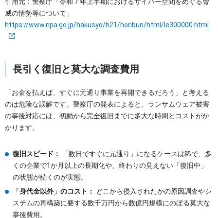
引用元：警察庁「令和７年上半期におけるサイバー空間をめぐる脅
威の情勢等について」
https://www.npa.go.jp/hakusyo/h21/honbun/html/le300000.html
長引く復旧と莫大な調査費用
「お金を払えば、すぐに元通り事業を再開できるだろう」と考える
のは危険な誤解です。警察庁の発表によると、ランサムウェア被害
の事後対応には、初動から完全復旧までに多大な時間とコストがか
かります。
復旧スピード：
「数日ですぐに元通り」になるケースは稀で、多
くの企業で1か月以上の長期化や、終わりの見えない「復旧中」
の状態が続くのが実態。
「身代金以外」のコスト：
どこから侵入されたかの原因調査やシ
ステムの再構築に要する数千万円から数億円規模にのぼる莫大な
事後費用。