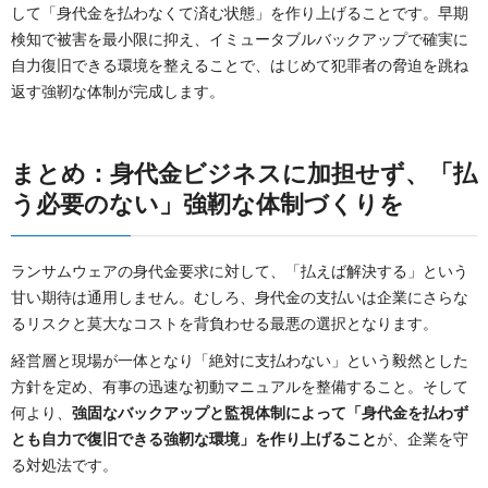
して「身代金を払わなくて済む状態」を作り上げることです。早期
検知で被害を最小限に抑え、イミュータブルバックアップで確実に
自力復旧できる環境を整えることで、はじめて犯罪者の脅迫を跳ね
返す強靭な体制が完成します。
まとめ：身代金ビジネスに加担せず、「払
う必要のない」強靭な体制づくりを
ランサムウェアの身代金要求に対して、「払えば解決する」という
甘い期待は通用しません。むしろ、身代金の支払いは企業にさらな
るリスクと莫大なコストを背負わせる最悪の選択となります。
経営層と現場が一体となり「絶対に支払わない」という毅然とした
方針を定め、有事の迅速な初動マニュアルを整備すること。そして
何より、
強固なバックアップと監視体制によって「身代金を払わず
とも自力で復旧できる強靭な環境」を作り上げること
が、企業を守
る対処法です。