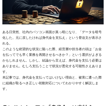
OTセキュリティ
サプライチェーンセキュリティ
採用情報
IoTプロダクトセキュリティ
カタログダウンロード
課題から探す
ある日突然、社内のパソコン画面が真っ暗になり、「データを暗号
化した。元に戻したければ身代金を支払え」という脅迫文が表示さ
れる。
このような絶望的な状況に陥った際、経営層や担当者の頭は「お金
を払ってでも早く業務を再開させるべきか？」という選択がよぎる
かもしれません。しかし、結論から言えば、身代金を支払う必要は
ありません。むしろ支払うことで状況が悪化する可能性さえありま
す。
本記事では、身代金を支払ってはいけない理由と、被害に遭った際
に組織が取るべき正しい初動対応についてわかりやすく解説しま
す。