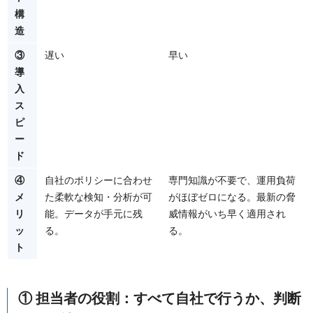
構
造
③
遅い
早い
導
入
ス
ピ
ー
ド
④
自社のポリシーに合わせ
専門知識が不要で、運用負荷
メ
た柔軟な検知・分析が可
がほぼゼロになる。最新の脅
リ
能。データが手元に残
威情報がいち早く適用され
ッ
る。
る。
ト
① 担当者の役割：すべて自社で行うか、判断