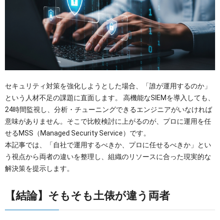
OTセキュリティ
サプライチェーンセキュリティ
採用情報
IoTプロダクトセキュリティ
カタログダウンロード
課題から探す
セキュリティ対策を強化しようとした場合、「誰が運用するのか」
という人材不足の課題に直面します。 高機能なSIEMを導入しても、
24時間監視し、分析・チューニングできるエンジニアがいなければ
意味がありません。そこで比較検討に上がるのが、プロに運用を任
せるMSS（Managed Security Service）です。
本記事では、「自社で運用するべきか、プロに任せるべきか」とい
う視点から両者の違いを整理し、組織のリソースに合った現実的な
解決策を提示します。
【結論】そもそも土俵が違う両者