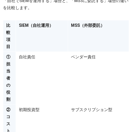
「自社でSIEMを運用する」場合と、「MSSに委託する」場合の違い
を比較します。
比
SIEM（自社運用）
MSS（外部委託）
較
項
目
①
自社責任
ベンダー責任
担
当
者
の
役
割
②
初期投資型
サブスクリプション型
コ
ス
ト