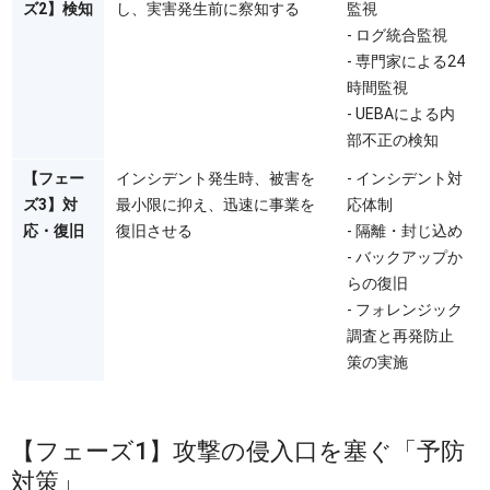
ズ2】検知
し、実害発生前に察知する
監視
- ログ統合監視
- 専門家による24
時間監視
- UEBAによる内
部不正の検知
【フェー
インシデント発生時、被害を
- インシデント対
ズ3】対
最小限に抑え、迅速に事業を
応体制
応・復旧
復旧させる
- 隔離・封じ込め
- バックアップか
らの復旧
- フォレンジック
調査と再発防止
策の実施
【フェーズ1】攻撃の侵入口を塞ぐ「予防
対策」