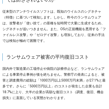
従来型のアンチウイルスソフトは、既知のウイルスのシグネチャ
（特徴）に基づいて検知します。しかし、昨今のランサムウェア
は、攻撃者が「使い捨て」の亜種を短時間で大量に生成するため、
シグネチャが追いつきません。また、OSの正規機能を悪用する「フ
ァイルレス攻撃」や「ゼロデイ攻撃」も増加しており、従来の手法
では検知が極めて困難です。
ランサムウェア被害の平均復旧コスト
国内外で製造業の工場停止や病院の診療停止など、ランサムウェア
による事業停止事例が後を絶ちません。警察庁の発表によると、被
害と調査費用の総額は「1000万円以上5000万円未満」が27.1%と最
多です。さらに「5000万円以上」のコストが発生した企業も合計
18.7%に上り、大半の企業が高額な復旧コスト（調査、復旧、機会
損失）に直面している実態がわかります。