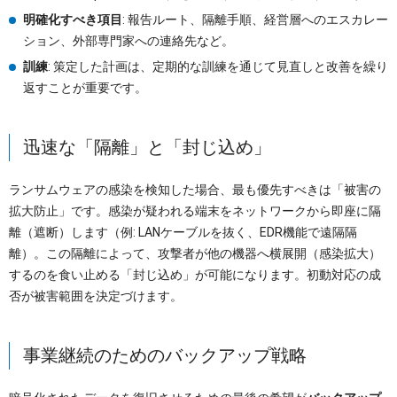
明確化すべき項目
: 報告ルート、隔離手順、経営層へのエスカレー
ション、外部専門家への連絡先など。
訓練
: 策定した計画は、定期的な訓練を通じて見直しと改善を繰り
返すことが重要です。
迅速な「隔離」と「封じ込め」
ランサムウェアの感染を検知した場合、最も優先すべきは「被害の
拡大防止」です。感染が疑われる端末をネットワークから即座に隔
離（遮断）します（例: LANケーブルを抜く、EDR機能で遠隔隔
離）。この隔離によって、攻撃者が他の機器へ横展開（感染拡大）
するのを食い止める「封じ込め」が可能になります。初動対応の成
否が被害範囲を決定づけます。
事業継続のためのバックアップ戦略