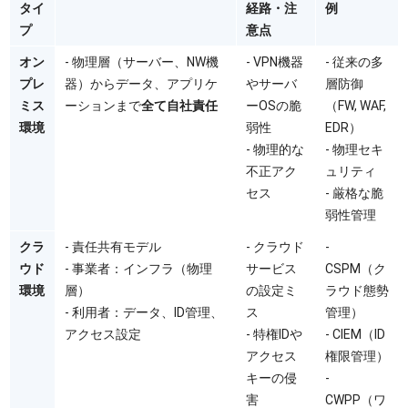
タイ
経路・注
例
プ
意点
オン
- 物理層（サーバー、NW機
- VPN機器
- 従来の多
プレ
器）からデータ、アプリケ
やサーバ
層防御
ミス
ーションまで
全て自社責任
ーOSの脆
（FW, WAF,
環境
弱性
EDR）
- 物理的な
- 物理セキ
不正アク
ュリティ
セス
- 厳格な脆
弱性管理
クラ
- 責任共有モデル
- クラウド
-
ウド
- 事業者：インフラ（物理
サービス
CSPM（ク
環境
層）
の設定ミ
ラウド態勢
- 利用者：データ、ID管理、
ス
管理）
アクセス設定
- 特権IDや
- CIEM（ID
アクセス
権限管理）
キーの侵
-
害
CWPP（ワ