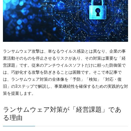
OTセキュリティ
サプライチェーンセキュリティ
採用情報
IoTプロダクトセキュリティ
カタログダウンロード
課題から探す
ランサムウェア攻撃は、単なるウイルス感染とは異なり、企業の事
業活動そのものを停止させるリスクがあり、その対策は重要な「経
営課題」です。従来のアンチウイルスソフトだけに頼った防御策で
は、巧妙化する攻撃を防ぎきることは困難です。そこで本記事で
は、ランサムウェア対策の全体像を「予防」「検知」「対応・復
旧」の3ステップで解説し、事業継続性を確保するための実践的な対
策を提案します。
ランサムウェア対策が「経営課題」であ
る理由