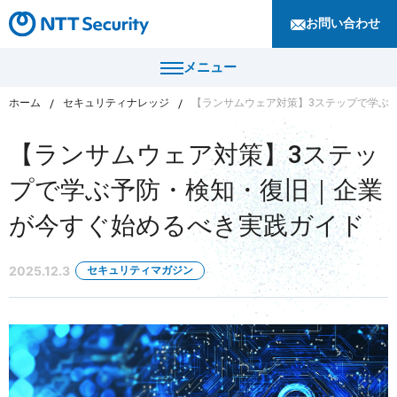
お問い合わせ
メニュー
ホーム
セキュリティナレッジ
【ランサムウェア対策】3ステップで学ぶ
トップ
【ランサムウェア対策】3ステッ
製品・サービス
プで学ぶ予防・検知・復旧｜企業
カテゴリから探す
が今すぐ始めるべき実践ガイド
導入事例
セキュリティコンサルティング・教育・相談
セキュリティ管理
2025.12.3
セキュリティマガジン
セキュリティナレッジ
セキュリティ診断・評価・調査
セキュリティ防御
ニュース
セキュリティ監視・検知
セキュリティインシデント対応・調査
企業情報