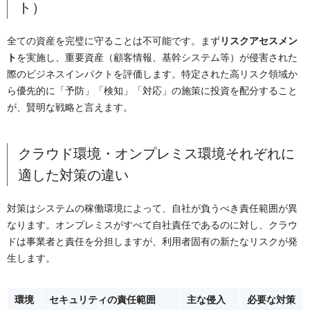
ト）
全ての資産を完璧に守ることは不可能です。まず
リスクアセスメン
ト
を実施し、重要資産（顧客情報、基幹システム等）が侵害された
際のビジネスインパクトを評価します。特定された高リスク領域か
ら優先的に「予防」「検知」「対応」の施策に投資を配分すること
が、賢明な戦略と言えます。
クラウド環境・オンプレミス環境それぞれに
適した対策の違い
対策はシステムの稼働環境によって、自社が負うべき責任範囲が異
なります。オンプレミスがすべて自社責任であるのに対し、クラウ
ドは事業者と責任を分担しますが、利用者固有の新たなリスクが発
生します。
環境
セキュリティの責任範囲
主な侵入
必要な対
策