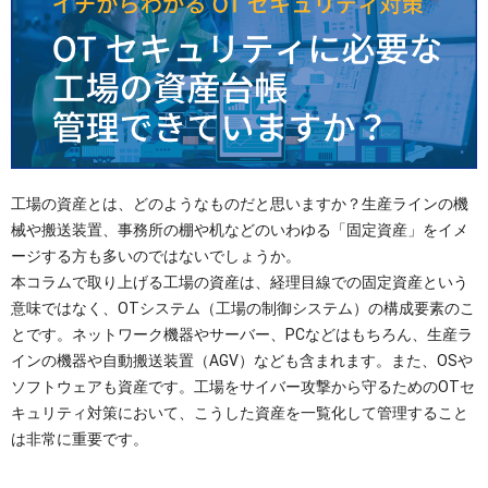
OTセキュリティ
サプライチェーンセキュリティ
採用情報
IoTプロダクトセキュリティ
カタログダウンロード
課題から探す
工場の資産とは、どのようなものだと思いますか？生産ラインの機
械や搬送装置、事務所の棚や机などのいわゆる「固定資産」をイメ
ージする方も多いのではないでしょうか。
本コラムで取り上げる工場の資産は、経理目線での固定資産という
意味ではなく、OTシステム（工場の制御システム）の構成要素のこ
とです。ネットワーク機器やサーバー、PCなどはもちろん、生産ラ
インの機器や自動搬送装置（AGV）なども含まれます。また、OSや
ソフトウェアも資産です。工場をサイバー攻撃から守るためのOTセ
キュリティ対策において、こうした資産を一覧化して管理すること
は非常に重要です。