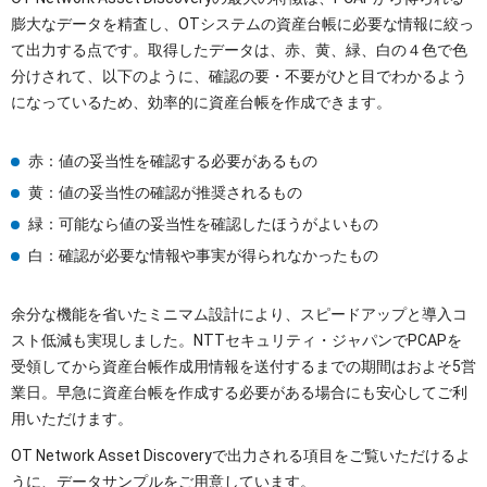
膨大なデータを精査し、OTシステムの資産台帳に必要な情報に絞っ
て出力する点です。取得したデータは、赤、黄、緑、白の４色で色
分けされて、以下のように、確認の要・不要がひと目でわかるよう
になっているため、効率的に資産台帳を作成できます。
赤：値の妥当性を確認する必要があるもの
黄：値の妥当性の確認が推奨されるもの
緑：可能なら値の妥当性を確認したほうがよいもの
白：確認が必要な情報や事実が得られなかったもの
余分な機能を省いたミニマム設計により、スピードアップと導入コ
スト低減も実現しました。NTTセキュリティ・ジャパンでPCAPを
受領してから資産台帳作成用情報を送付するまでの期間はおよそ5営
業日。早急に資産台帳を作成する必要がある場合にも安心してご利
用いただけます。
OT Network Asset Discoveryで出力される項目をご覧いただけるよ
うに、データサンプルをご用意しています。