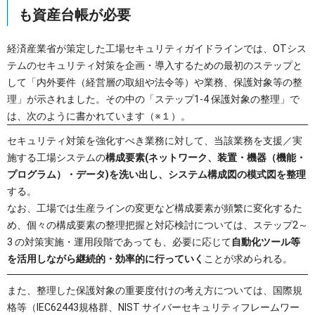
も資産台帳が必要
経済産業省が策定した工場セキュリティガイドラインでは、OTシス
テムのセキュリティ対策を企画・導入するための最初のステップと
して「内外要件（経営層の取組や法令等）や業務、保護対象等の整
理」が示されました。その中の「ステップ1-4 保護対象の整理」で
は、次のように書かれています（※１）。
セキュリティ対策を強化すべき業務に対して、当該業務を支援／実
施する工場システムの
構成要素(ネットワーク、装置・機器（機能・
プログラム）・データ)を洗い出し、システム構成図の模式図を整理
する。
なお、工場では生産ラインの変更など構成要素が頻繁に変化するた
め、個々の構成要素の整理把握と対応検討については、ステップ2～
3 の対策実施・運用段階であっても、必要に応じて
自動化ツール等
を活用しながら継続的・効率的に行っていく
ことが求められる。
また、整理した保護対象の重要度付けの考え方については、国際規
格等（IEC62443規格群、NIST サイバーセキュリティフレームワー