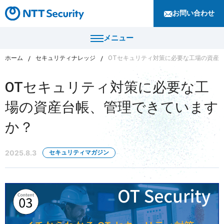
お問い合わせ
メニュー
ホーム
セキュリティナレッジ
OTセキュリティ対策に必要な工場の資産
トップ
OTセキュリティ対策に必要な工
製品・サービス
場の資産台帳、管理できています
カテゴリから探す
か？
導入事例
セキュリティコンサルティング・教育・相談
セキュリティ管理
2025.8.3
セキュリティマガジン
セキュリティナレッジ
セキュリティ診断・評価・調査
セキュリティ防御
ニュース
セキュリティ監視・検知
セキュリティインシデント対応・調査
企業情報