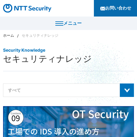
お問い合わせ
メニュー
ホーム
セキュリティナレッジ
トップ
Security Knowledge
セキュリティナレッジ
製品・サービス
カテゴリから探す
導入事例
セキュリティコンサルティング・教育・相談
すべて
セキュリティ管理
セキュリティナレッジ
セキュリティ診断・評価・調査
サイバーセキュリティレポート
セキュリティ防御
ニュース
テクニカルブログ
セキュリティ監視・検知
セキュリティインシデント対応・調査
企業情報
セキュリティマガジン