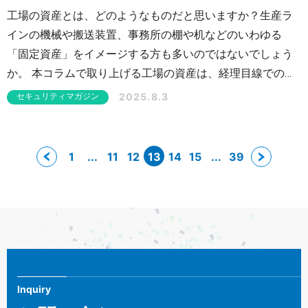
工場の資産とは、どのようなものだと思いますか？生産ラ
インの機械や搬送装置、事務所の棚や机などのいわゆる
「固定資産」をイメージする方も多いのではないでしょう
か。 本コラムで取り上げる工場の資産は、経理目線での固
定資産という意味ではなく、OTシステム（工場の制御シス
2025.8.3
セキュリティマガジン
テム）の構成要素のことです。ネットワーク機器やサーバ
ー、PCなどはもちろん、生産ラインの機器や自動搬送装置
（AGV）なども含まれます。また、OSやソフトウェアも資
1
...
11
12
13
14
15
...
39
産です。工場をサイバー攻撃から守るためのOTセキュリテ
ィ対策において、こうした資産を一覧化して管理すること
は非常に重要です。
Inquiry