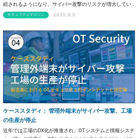
続されるようになり、サイバー攻撃のリスクが増大してい
ます。OTシステムがサイバー攻撃を受けた場合の被害は甚
2025.8.5
セキュリティマガジン
大で、作業員の安全が脅かされる可能性や、生産活動その
ものが重大なダメージを受ける可能性もあります。 本コラ
ムでは、OTシステムにどのようなセキュリティリスクがあ
るのか詳しく解説します。その上で、OTセキュリティ対策
を何から始めたらいいかわからないとお悩みの方向けに、
今すぐWebで実施できるOTセキュリティ簡易診断について
紹介します。
ケーススタディ： 管理外端末がサイバー攻撃、工場
の生産が停止
近年では工場のDX化が推進され、OTシステムと情報システ