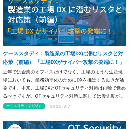
ケーススタディ：製造業の工場DXに潜むリスクと対
応策（前編） 「工場DXがサイバー攻撃の発端に！」
近年では企業のオフィスだけでなく、工場のような生産現
場においても、業務効率化のためにDXを推進する動きが活
発です。本来、工場DXとOTセキュリティ対策は両輪で進め
るべきですが、OTセキュリティ対策に関しては優先度が低
いと考えている企業も少なくありません。 本コラムでは工
2025.8.7
セキュリティマガジン
場DXを推進していた製造業B社のケースを紹介します。B社
では、ある日突然、工場の機器が一斉に停止しました。前
編では、操業停止から再開までの3週間に起こったことと、