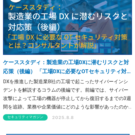
不可欠です。 本コラムでは、工場でのIDS導入の進め方、
情報システム環境向けIDSとの違い、求められる機能など工
場（OT）環境向けIDS導入のポイントをわかりやすく解説
します。
ケーススタディ：製造業の工場DXに潜むリスクと対
応策（後編） 「工場DXに必要なOTセキュリティ対策
とは？コンサルタントが解説」
DXを推進した製造業B社の工場で起こったサイバーインシ
デントを解説するコラムの後編です。前編では、サイバー
攻撃によって工場の機器が停止してから復旧するまでの3週
間を追跡。業務や企業価値にどのような影響があったのか
説明しました。 後編では、NTTセキュリティ・ジャパンの
2025.8.8
セキュリティマガジン
コンサルタントがB社のインシデントを振り返り、実施する
べきだったOTセキュリティ対策について考察します。