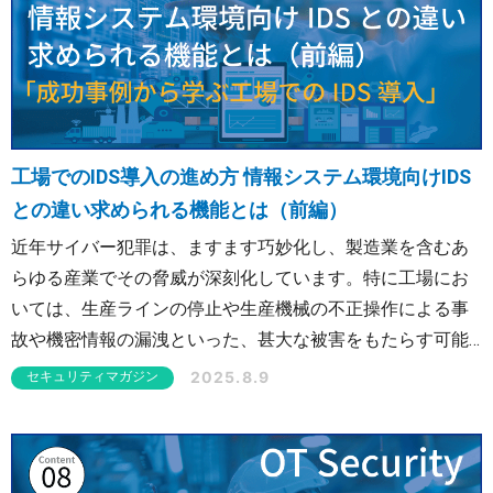
OTセキュリティ
サプライチェーンセキュリティ
採用情報
経営者向け
IoTプロダクトセキュリティ
カタログダウンロード
課題から探す
工場でのIDS導入の進め方 情報システム環境向けIDS
との違い求められる機能とは（前編）
近年サイバー犯罪は、ますます巧妙化し、製造業を含むあ
らゆる産業でその脅威が深刻化しています。特に工場にお
いては、生産ラインの停止や生産機械の不正操作による事
故や機密情報の漏洩といった、甚大な被害をもたらす可能
性があります。 このような状況下で、多くの企業が工場の
2025.8.9
セキュリティマガジン
セキュリティ対策の一つの手段としてIDS（侵入検知システ
ム）の導入を検討しているのではないでしょうか。 効果的
にセキュリティ対策を行うためには、適切な計画と実行が