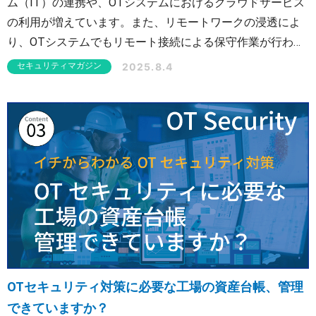
ム（IT）の連携や、OTシステムにおけるクラウドサービス
の利用が増えています。また、リモートワークの浸透によ
り、OTシステムでもリモート接続による保守作業が行われ
るようになりました。このように、OT環境が外部に向けて
2025.8.4
セキュリティマガジン
開かれるようになったことで、工場におけるサイバー攻撃
のリスクが増大しています。しかし、ITセキュリティ対策
と比較すると、OTセキュリティ対策は進んでいない企業が
多いのが実情です。
OTセキュリティ対策に必要な工場の資産台帳、管理
できていますか？