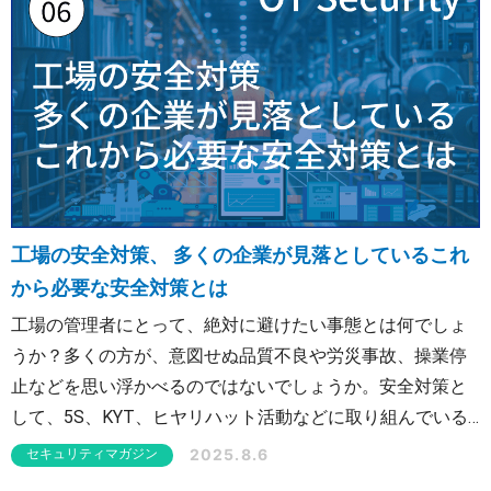
その影響について説明します。
工場の安全対策、 多くの企業が見落としているこれ
から必要な安全対策とは
工場の管理者にとって、絶対に避けたい事態とは何でしょ
うか？多くの方が、意図せぬ品質不良や労災事故、操業停
止などを思い浮かべるのではないでしょうか。安全対策と
して、5S、KYT、ヒヤリハット活動などに取り組んでいる
企業も少なくありません。 しかし近年、工場に求められる
2025.8.6
セキュリティマガジン
安全対策が変わりつつあります。そのため、多くの企業