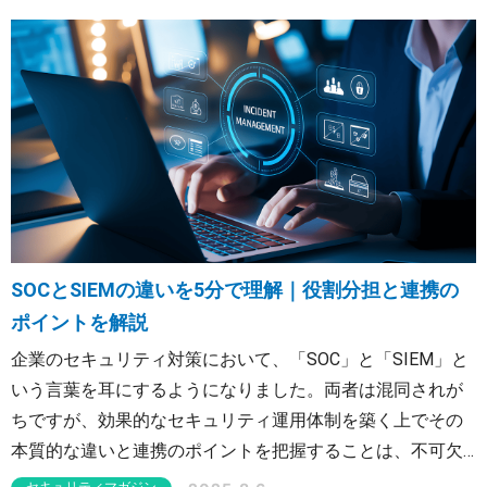
で、一部の重要な安全対策が見落とされ、手つかずになっ
ています。このまま放置すれば、深刻な事故にも発展しか
ねません。「見落とされている安全対策」とは、いったい
どのようなものでしょうか？ 本コラムでは、工場の安全対
策を強化したい方、より万全な安全対策を知りたい方に向
けて、これからの時代に不可欠な工場の安全対策を解説し
ます。
SOCとSIEMの違いを5分で理解｜役割分担と連携の
ポイントを解説
企業のセキュリティ対策において、「SOC」と「SIEM」と
いう言葉を耳にするようになりました。両者は混同されが
ちですが、効果的なセキュリティ運用体制を築く上でその
本質的な違いと連携のポイントを把握することは、不可欠
です。本記事では、SOCとSIEMの根本的な違いを明確に