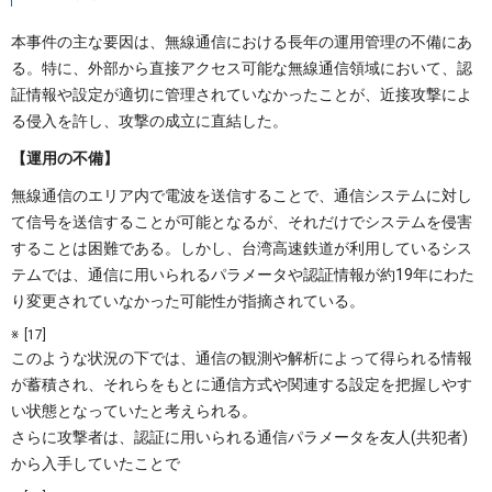
本事件の主な要因は、無線通信における長年の運用管理の不備にあ
る。特に、外部から直接アクセス可能な無線通信領域において、認
証情報や設定が適切に管理されていなかったことが、近接攻撃によ
る侵入を許し、攻撃の成立に直結した。
【運用の不備】
無線通信のエリア内で電波を送信することで、通信システムに対し
て信号を送信することが可能となるが、それだけでシステムを侵害
することは困難である。しかし、台湾高速鉄道が利用しているシス
テムでは、通信に用いられるパラメータや認証情報が約19年にわた
り変更されていなかった可能性が指摘されている。
[17]
このような状況の下では、通信の観測や解析によって得られる情報
が蓄積され、それらをもとに通信方式や関連する設定を把握しやす
い状態となっていたと考えられる。
さらに攻撃者は、認証に用いられる通信パラメータを友人(共犯者)
から入手していたことで