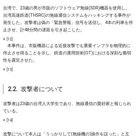
台湾で、23歳の男が市販のソフトウェア無線(SDR)機器を使用し、
台湾高速鉄道(THSRC)の無線通信システムをハッキングする事件が
発生した。攻撃者は偽の「緊急警報」信号を送信し、4本の列車を停
止させ、計48分間の遅延を引き起こした。
[12]
本事件は、市販機器による近接攻撃でも重要インフラを物理的に
停止させ得ることを示し、鉄道の運用技術(OT)における深刻な脆弱
性を露呈させた。
[13]
2.2. 攻撃者について
攻撃者は23歳の台湾人大学生であり、無線通信の愛好家と報じられ
ている。
[14]
攻撃について本人は「うっかりして(無線機の)操作を誤った」と主