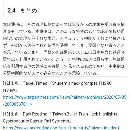
2.4. まとめ
無線通信は、その管理状態によっては近接からの攻撃を受け得る構
造を有している。本事例は、このような特性のもとで認証情報や通
信設定の管理が不十分な場合、セキュリティ機能が十分に発揮され
ず、外部から送信された信号を受理してしまう要因となり得ること
を示している。また、同様の無線通信システムは日本を含む鉄道分
野で広く利用されているが、こうした特性は鉄道に限らず、無線通
信を利用する他の領域にも共通して見られるものであり、本事例は
分野横断的なリスクが存在することを示唆している。
[12] 出典：Taipei Times 『Student’s hack prompts THSRC
review』
https://www.taipeitimes.com/News/taiwan/archives/2026/05/05
/2003856781
[13] 出典：Dark Reading 『Taiwan Bullet Train Hack Highlights
Cybersecurity Gaps in Rail Systems』
https://www.darkreading.com/ics-ot-security/taiwan-incident-