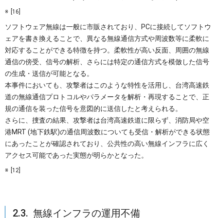
[16]
ソフトウェア無線は一般に市販されており、PCに接続してソフトウ
ェアを書き換えることで、異なる無線通信方式や周波数等に柔軟に
対応することができる特徴を持つ。柔軟性が高い反面、周囲の無線
通信の傍受、信号の解析、さらには特定の通信方式を模倣した信号
の生成・送信が可能となる。
本事件においても、攻撃者はこのような特性を活用し、台湾高速鉄
道の無線通信プロトコルやパラメータを解析・再現することで、正
規の通信を装った信号を意図的に送信したと考えられる。
さらに、捜査の結果、攻撃者は台湾高速鉄道に限らず、消防局や空
港MRT (地下鉄駅)の通信周波数についても受信・解析ができる状態
にあったことが確認されており、公共性の高い無線インフラに広く
アクセス可能であった実態が明らかとなった。
[12]
2.3. 無線インフラの運用不備