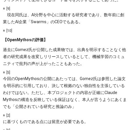
[9]
現在同氏は、AI分野を中心に活動する研究者であり、数年前に創
業したAI企業「Swarms」のCEOでもある。
[10]
【OpenMythosの評価】
過去にGomez氏が公開した成果物では、出典を明示することなく他
者の研究成果を改変しリリースしているとして、機械学習のコミュ
ニティで批判の声が上がったこともあった。
[5]
今回のOpenMythosの公開にあたっては、Gomez氏は参照した論文
を明示的に引用しており、決して根拠のない独自性を主張している
わけではない。ただし、本プロジェクトの内容が正確にClaude
Mythosの構造を反映している保証はなく、本人が言うようにあくま
でも「公開されている研究と推論のみ」
[2]
に基づくものである点には留意が必要である。