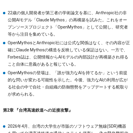
22歳の個人開発者が第三者の学術論文を基に、Anthropic社の非
公開AIモデル「Claude Mythos」の再構築を試みた。これをオー
プンソースプロジェクト「OpenMythos」として公開し、研究者
等から注目を集めている。
OpenMythosとAnthropic社には公式な関係はなく、その内容が正
確にClaude Mythosの構造を反映している保証はない。一方で、
Forbes誌は、公開情報からAIモデルの内部設計が再構築され得る
こと自体に意義があると報じている。
OpenMythosの登場は、「誰が強力なAIを持てるか」という前提
的な問いが変わる可能性を示した。今後、強力なAIの利用が広が
る社会の中で自社・自組織の防御態勢をアップデートする舵取り
が求められる。
第2章 『台湾高速鉄道への近接攻撃』
2026年4月、台湾の大学生が市販のソフトウェア無線(SDR)機器