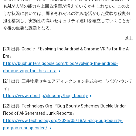
もAIが人間の能力を上回る場面が増えていくかもしれない。このよ
うな状況においては、両者それぞれの強みを活かした柔軟な役割分
担を構築し、実効性の高いセキュリティ運用を確立していくことが
今後の重要な課題となる。
以上
[20] 出典: Google 『Evolving the Android & Chrome VRPs for the AI
Era』
https://bughunters.google.com/blog/evolving-the-android-
chrome-vrps-for-the-ai-era
[21] 出典: 三井物産セキュアディレクション株式会社 『バグバウンテ
ィ』
https://www.mbsd.jp/glossary/bug_bounty
[22] 出典: Technology Org 『Bug Bounty Schemes Buckle Under
Flood of AI-Generated Junk Reports』
https://www.technology.org/2026/05/18/ai-slop-bug-bounty-
programs-suspended/