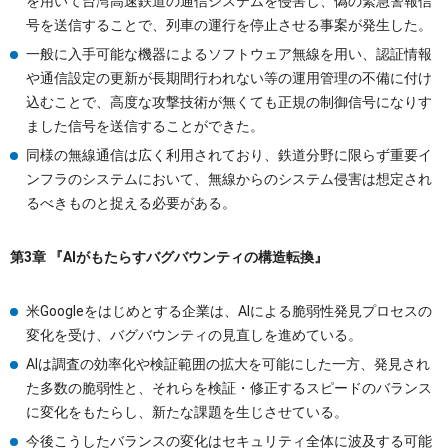
を用いて台湾高速鉄道の通信システムを侵害し、偽の緊急警報信
号を送信することで、列車の運行を停止させる事案が発生した。
一般に入手可能な機器によるソフトウェア無線を用い、認証情報
や通信設定の更新が長期間行われない等の運用管理の不備に付け
込むことで、高度な攻撃技術が無くても正規の制御信号になりす
ました信号を送信することができた。
同様の無線通信は広く利用されており、鉄道分野に限らず重要イ
ンフラのシステムにおいて、無線からのシステム侵害は想定され
るべきものと捉える必要がある。
第3章 『AIがもたらすバグバウンティの構造転換』
米Googleをはじめとする企業は、AIによる脆弱性発見プロセスの
変化を受け、バグバウンティの見直しを進めている。
AIは調査の効率化や検証範囲の拡大を可能にした一方、発見され
た多数の脆弱性と、それらを検証・修正するスピードのバランス
に変化をもたらし、新たな課題を生じさせている。
今後こうしたバランスの変化はセキュリティ全体に波及する可能