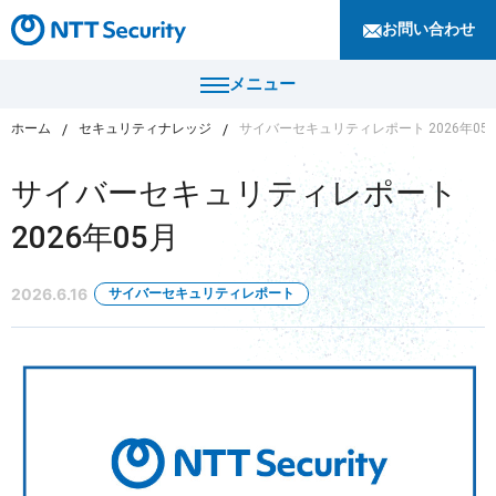
お問い合わせ
メニュー
ホーム
セキュリティナレッジ
サイバーセキュリティレポート 2026年05
トップ
サイバーセキュリティレポート
製品・サービス
2026年05月
カテゴリから探す
導入事例
2026.6.16
サイバーセキュリティレポート
セキュリティコンサルティング・教育・相談
セキュリティ管理
セキュリティナレッジ
セキュリティ診断・評価・調査
セキュリティ防御
ニュース
セキュリティ監視・検知
セキュリティインシデント対応・調査
企業情報