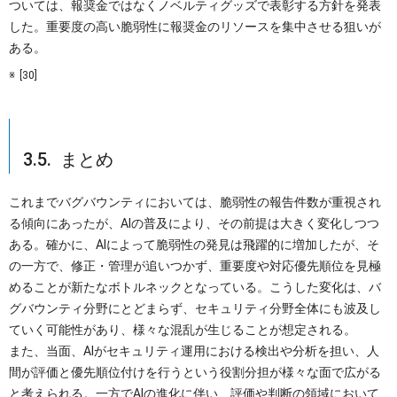
ついては、報奨金ではなくノベルティグッズで表彰する方針を発表
した。重要度の高い脆弱性に報奨金のリソースを集中させる狙いが
ある。
[30]
3.5. まとめ
これまでバグバウンティにおいては、脆弱性の報告件数が重視され
る傾向にあったが、AIの普及により、その前提は大きく変化しつつ
ある。確かに、AIによって脆弱性の発見は飛躍的に増加したが、そ
の一方で、修正・管理が追いつかず、重要度や対応優先順位を見極
めることが新たなボトルネックとなっている。こうした変化は、バ
グバウンティ分野にとどまらず、セキュリティ分野全体にも波及し
ていく可能性があり、様々な混乱が生じることが想定される。
また、当面、AIがセキュリティ運用における検出や分析を担い、人
間が評価と優先順位付けを行うという役割分担が様々な面で広がる
と考えられる。一方でAIの進化に伴い、評価や判断の領域において