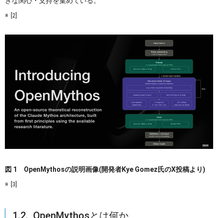
きな関心・支持を集めている。
[2]
図 1 OpenMythosの説明画像(開発者Kye Gomez氏のX投稿より)
[3]
1.2. OpenMythosとは何か