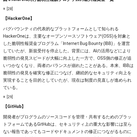
[28]
【HackerOne】
バグバウンティの代表的なプラットフォームとして知られる
HackerOneは、主要なオープンソースソフトウェア(OSS)を対象と
した脆弱性報奨金プログラム「Internet Bug Bounty (IBB)」を運営
していたが、新規受付を停止した。背景には、AIの活用などにより
脆弱性の発見スピードが大幅に向上した一方で、OSS側の修正が追
いつかなくなり、両者のバランスが崩れたことがある。本来、IBBは
脆弱性の発見を確実な修正につなげ、継続的なセキュリティ向上を
実現することを目的としていたが、現在は制度の見直しが進められ
ている。
[29]
【GitHub】
開発者がプログラムのソースコードを管理・共有するためのプラッ
トフォームであるGitHubは、セキュリティ上の重大な影響には至ら
ない報告であってもコードやドキュメントの修正につながるものに