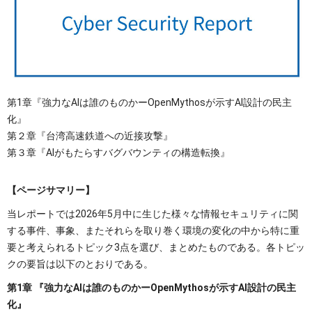
OTセキュリティ
サプライチェーンセキュリティ
採用情報
IoTプロダクトセキュリティ
カタログダウンロード
課題から探す
第1章『強力なAIは誰のものかーOpenMythosが示すAI設計の民主
化』
第２章『台湾高速鉄道への近接攻撃』
第３章『AIがもたらすバグバウンティの構造転換』
【ページサマリー】
当レポートでは2026年5月中に生じた様々な情報セキュリティに関
する事件、事象、またそれらを取り巻く環境の変化の中から特に重
要と考えられるトピック3点を選び、まとめたものである。各トピッ
クの要旨は以下のとおりである。
第1章 『強力なAIは誰のものかーOpenMythosが示すAI設計の民主
化』