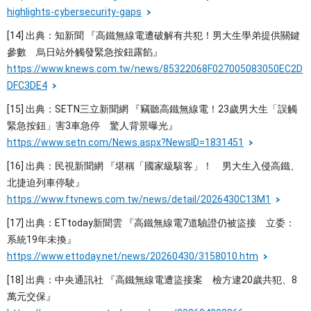
highlights-cybersecurity-gaps
[14] 出典：知新聞 『高鐵無線電遭破解有共犯！男大生學弟提供關鍵
參數 烏日站外觸發緊急按鈕露餡』
https://www.knews.com.tw/news/85322068F027005083050EC2D
DFC3DE4
[15] 出典：SETN三立新聞網 『竊聽高鐵無線電！23歲男大生「誤觸
緊急按鈕」害3車急停 驚人背景曝光』
https://www.setn.com/News.aspx?NewsID=1831451
[16] 出典：民視新聞網 『堪稱「國家級駭客」！ 男大生入侵高鐵、
北捷迫列車停駛』
https://www.ftvnews.com.tw/news/detail/2026430C13M1
[17] 出典：ETtoday新聞雲 『高鐵無線電7道驗證仍被盜接 立委：
系統19年未換』
https://www.ettoday.net/news/20260430/3158010.htm
[18] 出典：中央通訊社 『高鐵無線電遭盜接案 檢方逮20歲共犯、8
萬元交保』