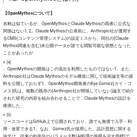
【OpenMythosについて】
名称は似ているが、OpenMythosとClaude Mythosの両者に公式な
関係はない1, 2。Claude Mythosの公表前に、Anthropic社が運用す
るCMS(コンテンツ管理システム)の設定ミスから、同社の(Claude
Mythos関連を含む)未公開データが誰でも閲覧可能な状態となった
ことがあったが
[4]
、OpenMythosの開発はこの流出を利用したものではない1。また、
Anthropic社はClaude Mythosのモデル構造に関して技術論文等の資
料を公開しておらず1、OpenMythos開発者のKye Gomez(カイ・ゴ
メス)氏は、複数の既存の(Anthropic社が関係していない)論文で紹介
された研究の内容を組み合わせることで、Claude Mythosの設計を
推測した。
[5]
ソースコードはGitHub上で公開されており、誰でも無償で入手・利
用・改変できる1。なお、Gomez氏が採用した、設計思想に関する
論文は、従来の約半分のパラメータ数(AI処理の規模を示す指標)で、