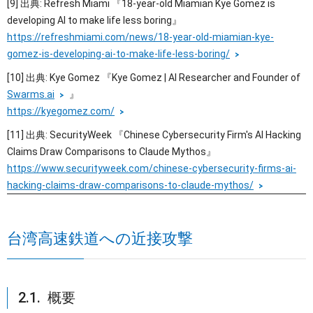
[9] 出典: Refresh Miami 『18-year-old Miamian Kye Gomez is
developing AI to make life less boring』
https://refreshmiami.com/news/18-year-old-miamian-kye-
gomez-is-developing-ai-to-make-life-less-boring/
[10] 出典: Kye Gomez 『Kye Gomez | AI Researcher and Founder of
Swarms.ai
』
https://kyegomez.com/
[11] 出典: SecurityWeek 『Chinese Cybersecurity Firm's AI Hacking
Claims Draw Comparisons to Claude Mythos』
https://www.securityweek.com/chinese-cybersecurity-firms-ai-
hacking-claims-draw-comparisons-to-claude-mythos/
台湾高速鉄道への近接攻撃
2.1. 概要