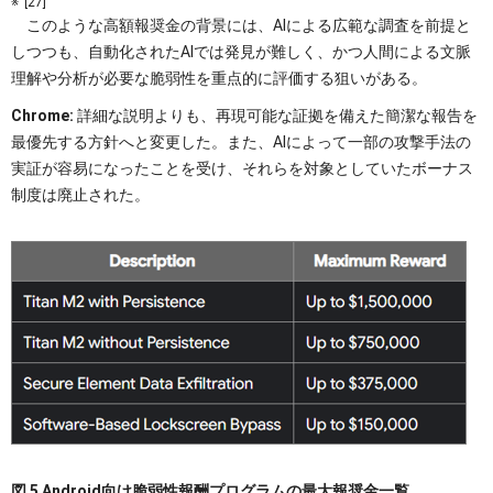
[27]
このような高額報奨金の背景には、AIによる広範な調査を前提と
しつつも、自動化されたAIでは発見が難しく、かつ人間による文脈
理解や分析が必要な脆弱性を重点的に評価する狙いがある。
Chrome:
詳細な説明よりも、再現可能な証拠を備えた簡潔な報告を
最優先する方針へと変更した。また、AIによって一部の攻撃手法の
実証が容易になったことを受け、それらを対象としていたボーナス
制度は廃止された。
図 5 Android向け脆弱性報酬プログラムの最大報奨金一覧