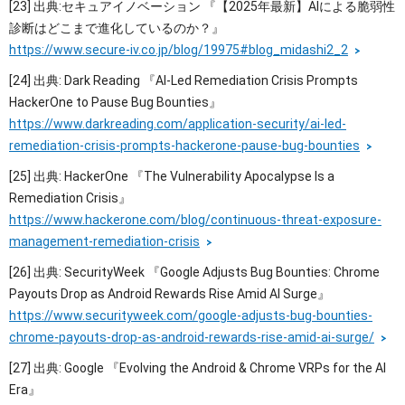
[23] 出典:セキュアイノベーション 『【2025年最新】AIによる脆弱性
診断はどこまで進化しているのか？』
https://www.secure-iv.co.jp/blog/19975#blog_midashi2_2
[24] 出典: Dark Reading 『AI-Led Remediation Crisis Prompts
HackerOne to Pause Bug Bounties』
https://www.darkreading.com/application-security/ai-led-
remediation-crisis-prompts-hackerone-pause-bug-bounties
[25] 出典: HackerOne 『The Vulnerability Apocalypse Is a
Remediation Crisis』
https://www.hackerone.com/blog/continuous-threat-exposure-
management-remediation-crisis
[26] 出典: SecurityWeek 『Google Adjusts Bug Bounties: Chrome
Payouts Drop as Android Rewards Rise Amid AI Surge』
https://www.securityweek.com/google-adjusts-bug-bounties-
chrome-payouts-drop-as-android-rewards-rise-amid-ai-surge/
[27] 出典: Google 『Evolving the Android & Chrome VRPs for the AI
Era』