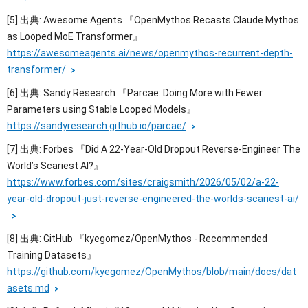
[5] 出典: Awesome Agents 『OpenMythos Recasts Claude Mythos
as Looped MoE Transformer』
https://awesomeagents.ai/news/openmythos-recurrent-depth-
transformer/
[6] 出典: Sandy Research 『Parcae: Doing More with Fewer
Parameters using Stable Looped Models』
https://sandyresearch.github.io/parcae/
[7] 出典: Forbes 『Did A 22-Year-Old Dropout Reverse-Engineer The
World’s Scariest AI?』
https://www.forbes.com/sites/craigsmith/2026/05/02/a-22-
year-old-dropout-just-reverse-engineered-the-worlds-scariest-ai/
[8] 出典: GitHub 『kyegomez/OpenMythos - Recommended
Training Datasets』
https://github.com/kyegomez/OpenMythos/blob/main/docs/dat
asets.md