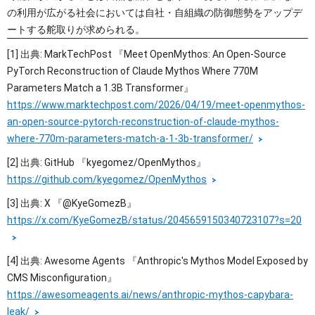
の利用が広がる社会においては自社・自組織の防御態勢をアップデ
ートする舵取りが求められる。
[1] 出典: MarkTechPost 『Meet OpenMythos: An Open-Source
PyTorch Reconstruction of Claude Mythos Where 770M
Parameters Match a 1.3B Transformer』
https://www.marktechpost.com/2026/04/19/meet-openmythos-
an-open-source-pytorch-reconstruction-of-claude-mythos-
where-770m-parameters-match-a-1-3b-transformer/
[2] 出典: GitHub 『kyegomez/OpenMythos』
https://github.com/kyegomez/OpenMythos
[3] 出典: X 『@KyeGomezB』
https://x.com/KyeGomezB/status/2045659150340723107?s=20
[4] 出典: Awesome Agents 『Anthropic's Mythos Model Exposed by
CMS Misconfiguration』
https://awesomeagents.ai/news/anthropic-mythos-capybara-
leak/