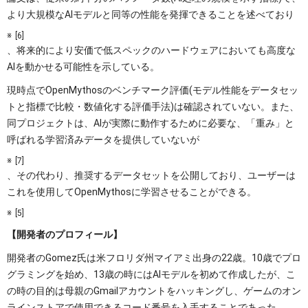
より大規模なAIモデルと同等の性能を発揮できることを述べており
[6]
、将来的により安価で低スペックのハードウェアにおいても高度な
AIを動かせる可能性を示している。
現時点でOpenMythosのベンチマーク評価(モデル性能をデータセッ
トと指標で比較・数値化する評価手法)は確認されていない。また、
同プロジェクトは、AIが実際に動作するために必要な、「重み」と
呼ばれる学習済みデータを提供していないが
[7]
、その代わり、推奨するデータセットを公開しており、ユーザーは
これを使用してOpenMythosに学習させることができる。
[5]
【開発者のプロフィール】
開発者のGomez氏は米フロリダ州マイアミ出身の22歳。10歳でプロ
グラミングを始め、13歳の時にはAIモデルを初めて作成したが、こ
の時の目的は母親のGmailアカウントをハッキングし、ゲームのオン
ラインストアで使用できるコード番号を入手することであった。