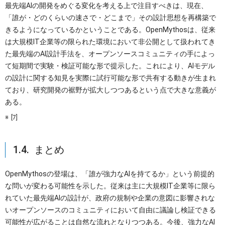
最先端AIの開発をめぐる変化を考える上で注目すべきは、現在、
「誰が・どのくらいの速さで・どこまで」その設計思想を再構築で
きるようになっているかということである。OpenMythosは、従来
は大規模IT企業等の限られた環境において非公開として扱われてき
た最先端のAI設計手法を、オープンソースコミュニティの手によっ
て短期間で実験・検証可能な形で提示した。これにより、AIモデル
の設計に関する知見を実際に試行可能な形で共有する動きが生まれ
ており、研究開発の裾野が拡大しつつあるという点で大きな意義が
ある。
[7]
1.4. まとめ
OpenMythosの登場は、「誰が強力なAIを持てるか」という前提的
な問いが変わる可能性を示した。従来は主に大規模IT企業等に限ら
れていた最先端AIの設計が、政府の規制や企業の意図に影響されな
いオープンソースのコミュニティにおいて自由に議論し検証できる
可能性が広がることは自然な流れとなりつつある。今後、強力なAI