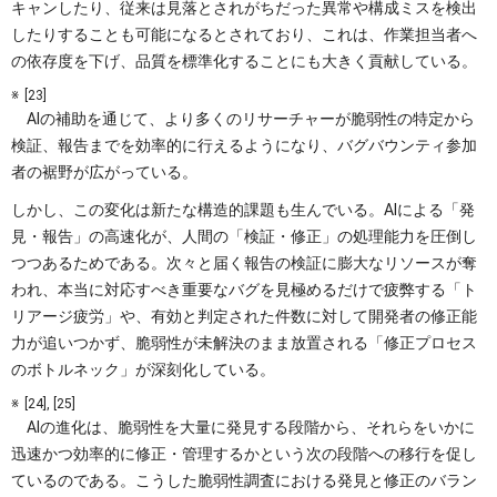
キャンしたり、従来は見落とされがちだった異常や構成ミスを検出
したりすることも可能になるとされており、これは、作業担当者へ
の依存度を下げ、品質を標準化することにも大きく貢献している。
[23]
AIの補助を通じて、より多くのリサーチャーが脆弱性の特定から
検証、報告までを効率的に行えるようになり、バグバウンティ参加
者の裾野が広がっている。
しかし、この変化は新たな構造的課題も生んでいる。AIによる「発
見・報告」の高速化が、人間の「検証・修正」の処理能力を圧倒し
つつあるためである。次々と届く報告の検証に膨大なリソースが奪
われ、本当に対応すべき重要なバグを見極めるだけで疲弊する「ト
リアージ疲労」や、有効と判定された件数に対して開発者の修正能
力が追いつかず、脆弱性が未解決のまま放置される「修正プロセス
のボトルネック」が深刻化している。
[24], [25]
AIの進化は、脆弱性を大量に発見する段階から、それらをいかに
迅速かつ効率的に修正・管理するかという次の段階への移行を促し
ているのである。こうした脆弱性調査における発見と修正のバラン