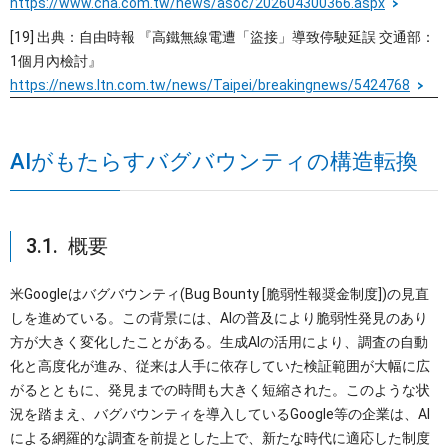
https://www.cna.com.tw/news/asoc/202604300366.aspx
[19] 出典：自由時報 『高鐵無線電遭「盜接」導致停駛延誤 交通部：
1個月內檢討』
https://news.ltn.com.tw/news/Taipei/breakingnews/5424768
AIがもたらすバグバウンティの構造転換
3.1. 概要
米Googleはバグバウンティ(Bug Bounty [脆弱性報奨金制度])の見直
しを進めている。この背景には、AIの普及により脆弱性発見のあり
方が大きく変化したことがある。生成AIの活用により、調査の自動
化と高度化が進み、従来は人手に依存していた検証範囲が大幅に広
がるとともに、発見までの時間も大きく短縮された。このような状
況を踏まえ、バグバウンティを導入しているGoogle等の企業は、AI
による網羅的な調査を前提とした上で、新たな時代に適応した制度