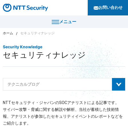
お問い合わせ
メニュー
ホーム
セキュリティナレッジ
トップ
Security Knowledge
セキュリティナレッジ
製品・サービス
カテゴリから探す
導入事例
セキュリティコンサルティング・教育・相談
テクニカルブログ
セキュリティ管理
セキュリティナレッジ
セキュリティ診断・評価・調査
すべて
NTTセキュリティ・ジャパンのSOCアナリストによる記事です。
セキュリティ防御
ニュース
サイバー攻撃・脅威に関する解説や解析、当社が蓄積した技術情
サイバーセキュリティレポート
セキュリティ監視・検知
報、アナリストが参加したセキュリティイベントのレポートなどを
セキュリティインシデント対応・調査
企業情報
ご紹介します。
セキュリティマガジン