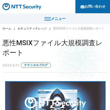
お問い合わせ
メニュー
ホーム
セキュリティナレッジ
悪性MSIXファイル大規模調査レポート
トップ
悪性MSIXファイル大規模調査レ
製品・サービス
ポート
カテゴリから探す
導入事例
2024.6.11
テクニカルブログ
セキュリティコンサルティング・教育・相談
セキュリティ管理
セキュリティナレッジ
セキュリティ診断・評価・調査
セキュリティ防御
ニュース
セキュリティ監視・検知
セキュリティインシデント対応・調査
企業情報