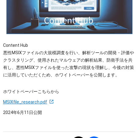
OTセキュリティ
サプライチェーンセキュリティ
採用情報
IoTプロダクトセキュリティ
カタログダウンロード
課題から探す
Content Hub
悪性MSIXファイルの大規模調査を行い、解析ツールの開発・評価や
クラスタリング、使用されたマルウェアの解析結果、防衛手法を共
有し、悪性MSIXファイルを使った攻撃の現状を理解し、今後の対策
に活用していただくため、ホワイトペーパーを公開します。
ホワイトペーパーこちらから
MSIXfile_research.pdf
2024年6月11日公開