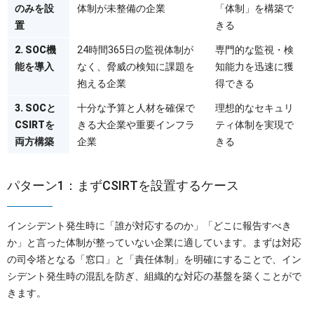
のみを設
体制が未整備の企業
「体制」を構築で
置
きる
2. SOC機
24時間365日の監視体制が
専門的な監視・検
能を導入
なく、脅威の検知に課題を
知能力を迅速に獲
抱える企業
得できる
3. SOCと
十分な予算と人材を確保で
理想的なセキュリ
CSIRTを
きる大企業や重要インフラ
ティ体制を実現で
両方構築
企業
きる
パターン1：まずCSIRTを設置するケース
インシデント発生時に「誰が対応するのか」「どこに報告すべき
か」と言った体制が整っていない企業に適しています。まずは対応
の司令塔となる「窓口」と「責任体制」を明確にすることで、イン
シデント発生時の混乱を防ぎ、組織的な対応の基盤を築くことがで
きます。