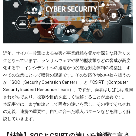
OTセキュリティ
サプライチェーンセキュリティ
採用情報
IoTプロダクトセキュリティ
カタログダウンロード
課題から探す
近年、サイバー攻撃による被害が事業継続を脅かす深刻な経営リス
クとなっています。ランサムウェアや標的型攻撃などの脅威が高度
化する中、インシデントへの迅速かつ的確な対応体制の構築は、す
べての企業にとって喫緊の課題です。その対応体制の中核を担うの
が「SOC（Security Operation Center）」と「CSIRT（Computer
Security Incident Response Team）」ですが、両者はしばしば混同
されがちであり、役割や目的を正しく理解することが重要です。
本記事では、まず結論として両者の違いを示し、その後でそれぞれ
の定義、連携の重要性、自社に合った導入パターンなどを詳しく解
説していきます。
【結論】SOCとCSIRTの違いを簡潔に言う