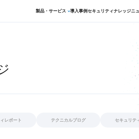
製品・サービス
導入事例
セキュリティナレッジ
ニ
セキュリティコンサルティング・教育・相
セキュリティ管理
セキュリティ診断・評価・調査
ジ
セキュリティ防御
セキュリティ監視・検知
セキュリティインシデント対応・調査
OTセキュリティ
ィレポート
テクニカルブログ
セキュリテ
サプライチェーンセキュリティ
IoTプロダクトセキュリティ