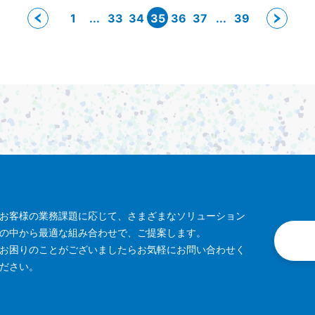
1
...
33
34
35
36
37
...
39
お客様の業務課題に応じて、さまざまなソリューション
の中から最適な組み合わせで、ご提案します。
お困りのことがございましたらお気軽にお問い合わせく
ださい。