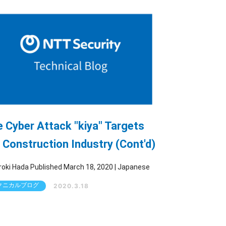
 Cyber Attack "kiya" Targets
 Construction Industry (Cont'd)
By Hiroki Hada Published March 18, 2020 | Japanese
クニカルブログ
2020.3.18