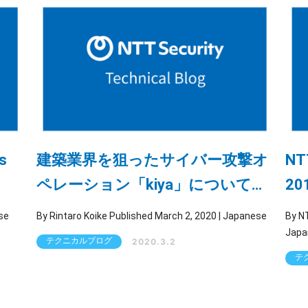
s
建築業界を狙ったサイバー攻撃オ
N
ペレーション「kiya」について
2
(続編)
と
| Japanese
By Rintaro Koike Published March 2, 2020 | Japanese
By NTT Securi
Japa
テクニカルブログ
2020.3.2
テ