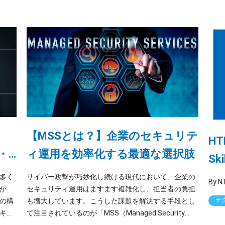
「CSIRT（Computer Security Incident Response
Team）」ですが、両者はしばしば混同されがちであ
り、役割や目的を正しく理解することが重要です。 本
記事では、まず結論として両者の違いを示し、その後
でそれぞれの定義、連携の重要性、自社に合った導入
パターンなどを詳しく解説していきます。
【MSSとは？】企業のセキュリテ
HTB
割・
ィ運用を効率化する最適な選択肢
Ski
すく
Wr
多く
サイバー攻撃が巧妙化し続ける現代において、企業の
か
セキュリティ運用はますます複雑化し、担当者の負担
テ
の構
も増大しています。こうした課題を解決する手段とし
キュ
て注目されているのが「MSS（Managed Security