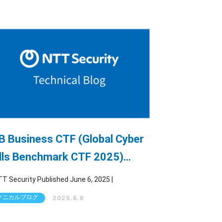
 Business CTF (Global Cyber
lls Benchmark CTF 2025)
iteup pwn編
By NTT Security Published June 6, 2025 |
クニカルブログ
2025.6.6