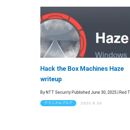
Hack the Box Machines Haze
writeup
By NTT Security Published Ju
テクニカルブログ
2025.6.30