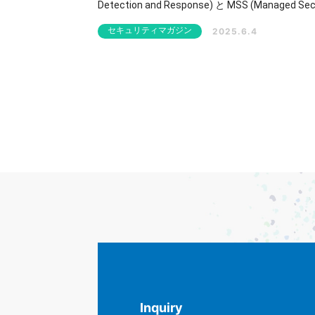
Detection and Response) と MSS (Managed Sec
Service) という2つのセキュリティアウトソーシ
セキュリティマガジン
2025.6.4
サービスです。 どちらも外部の専門家による支援を受
けられる点では共通していますが、目的や対応範
得られる効果には明確な違いがあります。自社に
て最適な選択をするためには、両者の特徴を正し
解することが不可欠です。 本記事では、企業のセキュ
リティ担当者や経営層向けに、MDRとMSSの具
違い、実践的な選定ポイント等をわかりやすく解
ます。
Inquiry