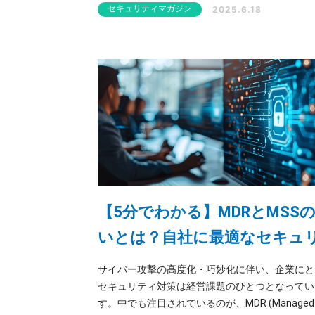
リティ対策の中核を担う「SOC（Security Operat
セキュリティマガジン
2025.6.18
Center）」の基本的な役割から導入・運用のポ
までわかりやすく解説します。
【5分でわかる】MDRとMSS
いとは？自社に最適なセキュ
ィサービスの選び方
サイバー攻撃の高度化・巧妙化に伴い、企業にと
セキュリティ対策は経営課題のひとつとなってい
す。中でも注目されているのが、MDR (Managed