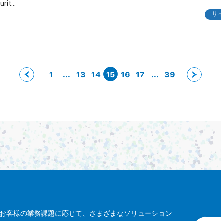
urity
サ
ング
囲、
とっ
く理
1
...
13
14
15
16
17
...
39
体的な
説し
お客様の業務課題に応じて、さまざまなソリューション