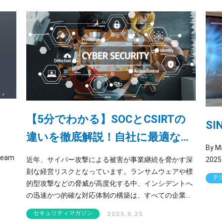
【5分でわかる】SOCとCSIRTの
SI
違いを徹底解説！自社に最適なセ
By Masa
キュリティ体制とは
ne 30, 2025 | Red Team
近年、サイバー攻撃による被害が事業継続を脅かす深
刻な経営リスクとなっています。ランサムウェアや標
テ
的型攻撃などの脅威が高度化する中、インシデントへ
の迅速かつ的確な対応体制の構築は、すべての企業に
とって喫緊の課題です。その対応体制の中核を担うの
セキュリティマガジン
2025.6.25
が「SOC（Security Operation Center）」と