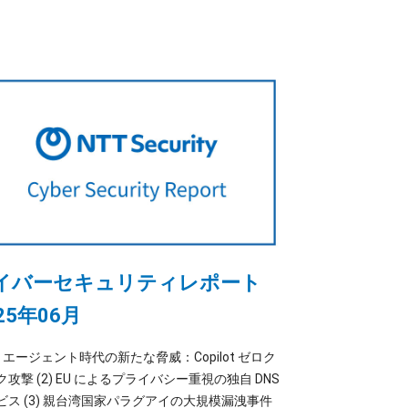
イバーセキュリティレポート
25年06月
 AI エージェント時代の新たな脅威：Copilot ゼロク
攻撃 (2) EU によるプライバシー重視の独自 DNS
ビス (3) 親台湾国家パラグアイの大規模漏洩事件