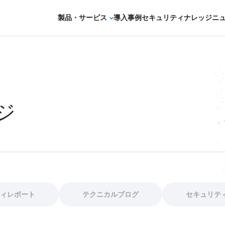
製品・サービス
導入事例
セキュリティナレッジ
ニ
セキュリティコンサルティング・教育・相
セキュリティ管理
セキュリティ診断・評価・調査
ジ
セキュリティ防御
セキュリティ監視・検知
セキュリティインシデント対応・調査
OTセキュリティ
ィレポート
テクニカルブログ
セキュリテ
サプライチェーンセキュリティ
IoTプロダクトセキュリティ