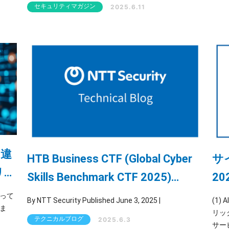
ion
Service）」です。本記事では、企業のセキュリティ担
セキュリティマガジン
2025.6.11
イント
当者や経営層の方に向けて、MSSの基本から導入メリ
ット、他サービスとの違い、選び方のポイントまでを
わかりやすく解説します。
の違
HTB Business CTF (Global Cyber
サ
リテ
Skills Benchmark CTF 2025)
20
Writeup web編
って
By NTT Security Published June 3, 2025 |
(1)
ま
リック
テクニカルブログ
2025.6.3
サー