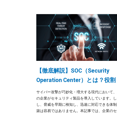
【徹底解説】SOC（Security
Operation Center）とは？役
必要性・導入方法をわかりや
サイバー攻撃が巧妙化・増大する現代において、
解説
の企業がセキュリティ製品を導入しています。し
し、脅威を早期に検知し、迅速に対応できる体制
築は容易ではありません。本記事では、企業のセ