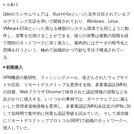
出典12
Qilinのランサムウェアは、RustやGoといった近年注目されているプ
ログラミング言語を用いて開発されており、Windows、Linux、
VMware ESXiといった異なる種類のシステム環境でも同じように動
作し、攻撃を仕掛けることができる。彼らの攻撃は複数の段階を経
て標的のネットワークに深く侵入し、最終的にはデータの暗号化と
恐喝を行うという、極めて組織的かつ巧妙な手法で構成されてい
る。
◉ 初期侵入
VPN機器の脆弱性、フィッシングメール、改ざんされたウェブサイ
トや広告、リモートデスクトップを悪用する他、多要素認証(MFA)
の回避、Webブラウザ Chromeで保存された認証情報の窃取などを
足がかりに侵入する。いくつかの事例では、ダークウェブ上に漏え
いした管理者資格情報を悪用し、多要素認証(MFA)未設定のVPNに対
して短時間で集中的に何度も認証突破を試みていた。そして成功後
にリモートデスクトッププロトコル(RDP)で組織のネットワークへ
侵入していた。