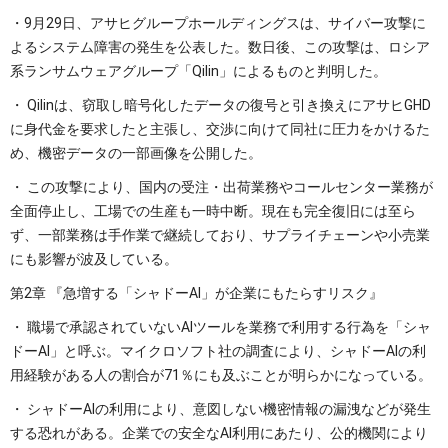
・9月29日、アサヒグループホールディングスは、サイバー攻撃に
よるシステム障害の発生を公表した。数日後、この攻撃は、ロシア
系ランサムウェアグループ「Qilin」によるものと判明した。
・ Qilinは、窃取し暗号化したデータの復号と引き換えにアサヒGHD
に身代金を要求したと主張し、交渉に向けて同社に圧力をかけるた
め、機密データの一部画像を公開した。
・ この攻撃により、国内の受注・出荷業務やコールセンター業務が
全面停止し、工場での生産も一時中断。現在も完全復旧には至ら
ず、一部業務は手作業で継続しており、サプライチェーンや小売業
にも影響が波及している。
第2章 『急増する「シャドーAI」が企業にもたらすリスク』
・ 職場で承認されていないAIツールを業務で利用する行為を「シャ
ドーAI」と呼ぶ。マイクロソフト社の調査により、シャドーAIの利
用経験がある人の割合が71％にも及ぶことが明らかになっている。
・ シャドーAIの利用により、意図しない機密情報の漏洩などが発生
する恐れがある。企業での安全なAI利用にあたり、公的機関により