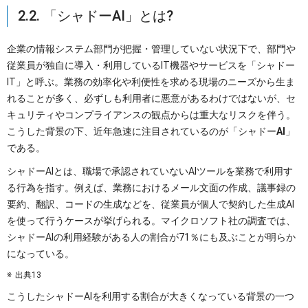
2.2. 「シャドーAI」とは?
企業の情報システム部門が把握・管理していない状況下で、部門や
従業員が独自に導入・利用しているIT機器やサービスを「シャドー
IT」と呼ぶ。業務の効率化や利便性を求める現場のニーズから生ま
れることが多く、必ずしも利用者に悪意があるわけではないが、セ
キュリティやコンプライアンスの観点からは重大なリスクを伴う。
こうした背景の下、近年急速に注目されているのが「シャドー
AI
」
である。
シャドーAIとは、職場で承認されていないAIツールを業務で利用す
る行為を指す。例えば、業務におけるメール文面の作成、議事録の
要約、翻訳、コードの生成などを、従業員が個人で契約した生成AI
を使って行うケースが挙げられる。マイクロソフト社の調査では、
シャドーAIの利用経験がある人の割合が71％にも及ぶことが明らか
になっている。
出典13
こうしたシャドーAIを利用する割合が大きくなっている背景の一つ