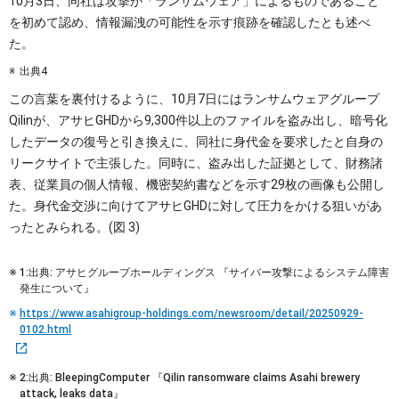
10月3日、同社は攻撃が「ランサムウェア」によるものであること
を初めて認め、情報漏洩の可能性を示す痕跡を確認したとも述べ
た。
出典4
この言葉を裏付けるように、10月7日にはランサムウェアグループ
Qilinが、アサヒGHDから9,300件以上のファイルを盗み出し、暗号化
したデータの復号と引き換えに、同社に身代金を要求したと自身の
リークサイトで主張した。同時に、盗み出した証拠として、財務諸
表、従業員の個人情報、機密契約書などを示す29枚の画像も公開し
た。身代金交渉に向けてアサヒGHDに対して圧力をかける狙いがあ
ったとみられる。(図 3)
1:出典: アサヒグループホールディングス 『サイバー攻撃によるシステム障害
発生について』
https://www.asahigroup-holdings.com/newsroom/detail/20250929-
0102.html
2:出典: BleepingComputer 『Qilin ransomware claims Asahi brewery
attack, leaks data』