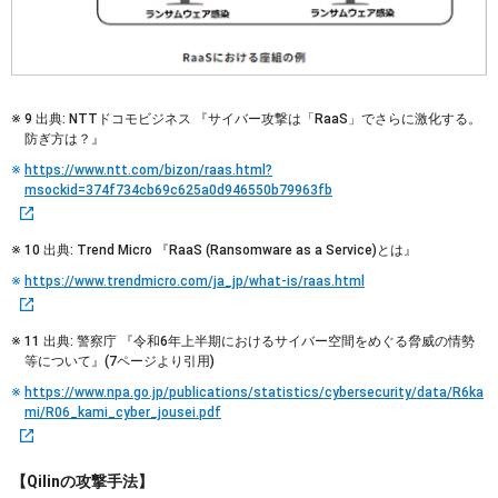
9 出典: NTTドコモビジネス 『サイバー攻撃は「RaaS」でさらに激化する。
防ぎ方は？』
https://www.ntt.com/bizon/raas.html?
msockid=374f734cb69c625a0d946550b79963fb
10 出典: Trend Micro 『RaaS (Ransomware as a Service)とは』
https://www.trendmicro.com/ja_jp/what-is/raas.html
11 出典: 警察庁 『令和6年上半期におけるサイバー空間をめぐる脅威の情勢
等について』(7ページより引用)
https://www.npa.go.jp/publications/statistics/cybersecurity/data/R6ka
mi/R06_kami_cyber_jousei.pdf
【Qilinの攻撃手法】