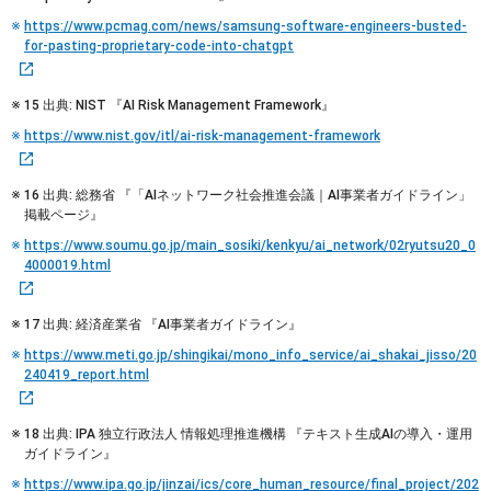
https://www.pcmag.com/news/samsung-software-engineers-busted-
for-pasting-proprietary-code-into-chatgpt
15 出典: NIST 『AI Risk Management Framework』
https://www.nist.gov/itl/ai-risk-management-framework
16 出典: 総務省 『「AIネットワーク社会推進会議｜AI事業者ガイドライン」
掲載ページ』
https://www.soumu.go.jp/main_sosiki/kenkyu/ai_network/02ryutsu20_0
4000019.html
17 出典: 経済産業省 『AI事業者ガイドライン』
https://www.meti.go.jp/shingikai/mono_info_service/ai_shakai_jisso/20
240419_report.html
18 出典: IPA 独立行政法人 情報処理推進機構 『テキスト生成AIの導入・運用
ガイドライン』
https://www.ipa.go.jp/jinzai/ics/core_human_resource/final_project/202