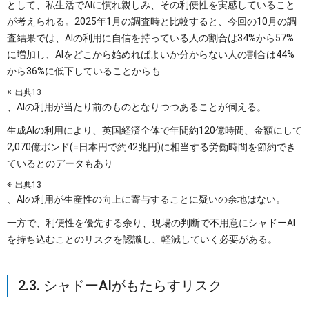
として、私生活でAIに慣れ親しみ、その利便性を実感していること
が考えられる。2025年1月の調査時と比較すると、今回の10月の調
査結果では、AIの利用に自信を持っている人の割合は34%から57%
に増加し、AIをどこから始めればよいか分からない人の割合は44%
から36%に低下していることからも
出典13
、AIの利用が当たり前のものとなりつつあることが伺える。
生成AIの利用により、英国経済全体で年間約120億時間、金額にして
2,070億ポンド(=日本円で約42兆円)に相当する労働時間を節約でき
ているとのデータもあり
出典13
、AIの利用が生産性の向上に寄与することに疑いの余地はない。
一方で、利便性を優先する余り、現場の判断で不用意にシャドーAI
を持ち込むことのリスクを認識し、軽減していく必要がある。
2.3. シャドーAIがもたらすリスク