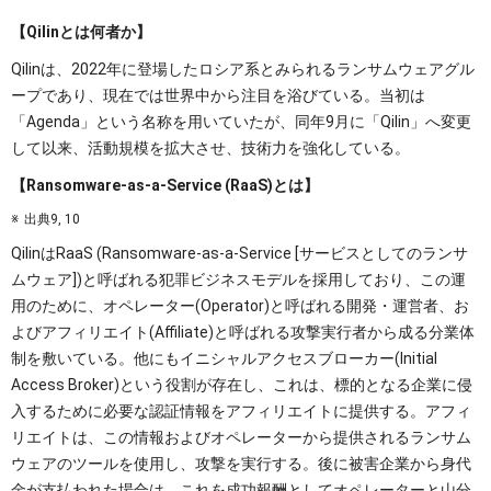
【Qilinとは何者か】
Qilinは、2022年に登場したロシア系とみられるランサムウェアグル
ープであり、現在では世界中から注目を浴びている。当初は
「Agenda」という名称を用いていたが、同年9月に「Qilin」へ変更
して以来、活動規模を拡大させ、技術力を強化している。
【Ransomware-as-a-Service (RaaS)とは】
出典9, 10
QilinはRaaS (Ransomware-as-a-Service [サービスとしてのランサ
ムウェア])と呼ばれる犯罪ビジネスモデルを採用しており、この運
用のために、オペレーター(Operator)と呼ばれる開発・運営者、お
よびアフィリエイト(Affiliate)と呼ばれる攻撃実行者から成る分業体
制を敷いている。他にもイニシャルアクセスブローカー(Initial
Access Broker)という役割が存在し、これは、標的となる企業に侵
入するために必要な認証情報をアフィリエイトに提供する。アフィ
リエイトは、この情報およびオペレーターから提供されるランサム
ウェアのツールを使用し、攻撃を実行する。後に被害企業から身代
金が支払われた場合は、これを成功報酬としてオペレーターと山分