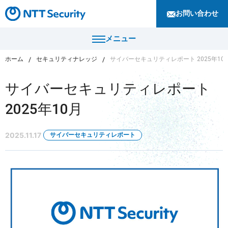
お問い合わせ
メニュー
ホーム
セキュリティナレッジ
サイバーセキュリティレポート 2025年10
トップ
サイバーセキュリティレポート
製品・サービス
2025年10月
カテゴリから探す
導入事例
2025.11.17
サイバーセキュリティレポート
セキュリティコンサルティング・教育・相談
セキュリティ管理
セキュリティナレッジ
セキュリティ診断・評価・調査
セキュリティ防御
ニュース
セキュリティ監視・検知
セキュリティインシデント対応・調査
企業情報