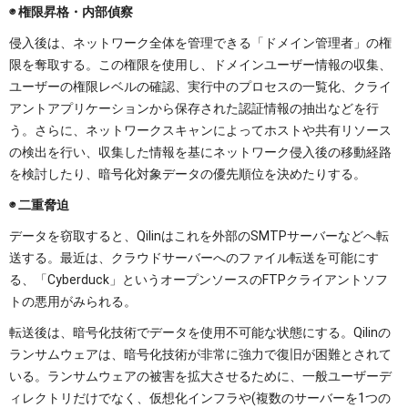
◉ 権限昇格・内部偵察
侵入後は、ネットワーク全体を管理できる「ドメイン管理者」の権
限を奪取する。この権限を使用し、ドメインユーザー情報の収集、
ユーザーの権限レベルの確認、実行中のプロセスの一覧化、クライ
アントアプリケーションから保存された認証情報の抽出などを行
う。さらに、ネットワークスキャンによってホストや共有リソース
の検出を行い、収集した情報を基にネットワーク侵入後の移動経路
を検討したり、暗号化対象データの優先順位を決めたりする。
◉ 二重脅迫
データを窃取すると、Qilinはこれを外部のSMTPサーバーなどへ転
送する。最近は、クラウドサーバーへのファイル転送を可能にす
る、「Cyberduck」というオープンソースのFTPクライアントソフ
トの悪用がみられる。
転送後は、暗号化技術でデータを使用不可能な状態にする。Qilinの
ランサムウェアは、暗号化技術が非常に強力で復旧が困難とされて
いる。ランサムウェアの被害を拡大させるために、一般ユーザーデ
ィレクトリだけでなく、仮想化インフラや(複数のサーバーを1つの