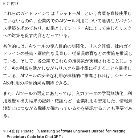
注釈18
これらのガイドラインでは「シャドーAI」という言葉を直接使用し
ていないものの、企業内でのAIツール利用について適切なガバナン
ス構築を求めており、結果としてシャドーAIによって生じるリスク
への対策を促す内容となっている。
具体的には、AIツールの導入目的の明確化、リスク評価、社内ガイ
ドラインの整備・継続的な見直し、従業員教育などの実施を推奨し
ている。そして、各企業でこれらの推奨策が実施されることによっ
て、AIの利点を活かしながらリスクを最小限に抑えることを目指し
ている。AIツールの安全な利用が積極的に推進されれば、シャドー
AIの利用の抑制効果も期待できる。
また、AIツールの選定にあたっては、入力データの学習無効化、利
用履歴や出力結果の記録・確認など、企業利用を想定した、情報漏
洩防止につながる機能が備わっているかを確認することも重要であ
る。
14 出典: PCMag 『Samsung Software Engineers Busted for Pasting
Proprietary Code Into ChatGPT』