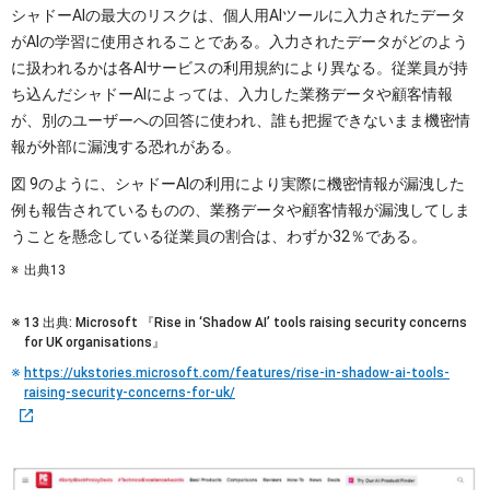
シャドーAIの最大のリスクは、個人用AIツールに入力されたデータ
がAIの学習に使用されることである。入力されたデータがどのよう
に扱われるかは各AIサービスの利用規約により異なる。従業員が持
ち込んだシャドーAIによっては、入力した業務データや顧客情報
が、別のユーザーへの回答に使われ、誰も把握できないまま機密情
報が外部に漏洩する恐れがある。
図 9のように、シャドーAIの利用により実際に機密情報が漏洩した
例も報告されているものの、業務データや顧客情報が漏洩してしま
うことを懸念している従業員の割合は、わずか32％である。
出典13
13 出典: Microsoft 『Rise in ‘Shadow AI’ tools raising security concerns
for UK organisations』
https://ukstories.microsoft.com/features/rise-in-shadow-ai-tools-
raising-security-concerns-for-uk/