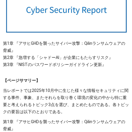
OTセキュリティ
サプライチェーンセキュリティ
採用情報
IoTプロダクトセキュリティ
カタログダウンロード
課題から探す
第1章 『アサヒGHDを襲ったサイバー攻撃：Qilinランサムウェアの
脅威』
第2章 『急増する「シャドーAI」が企業にもたらすリスク』
第3章 『NISTのパスワードポリシーガイドライン更新』
【ページサマリー】
当レポートでは2025年10月中に生じた様々な情報セキュリティに関
する事件、事象、またそれらを取り巻く環境の変化の中から特に重
要と考えられるトピック3点を選び、まとめたものである。各トピッ
クの要旨は以下のとおりである。
第1章 『アサヒGHDを襲ったサイバー攻撃：Qilinランサムウェアの
脅威』