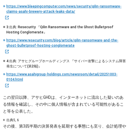
https://www.bleepingcomputer.com/news/security/qilin-ransomware-
claims-asahi-brewery-attack-leaks-data/
3:出典: Resecurity 『Qilin Ransomware and the Ghost Bulletproof
Hosting Conglomerate』
https://www.resecurity.com/blog/article/qilin-ransomware-and-the-
ghost-bulletproof-hosting-conglomerate
4:出典: アサヒグループホールディングス 『サイバー攻撃によるシステム障害
発生について(第2報)』
https://www.asahigroup-holdings.com/newsroom/detail/20251003-
0104.html
この翌日以降、アサヒGHDは、インターネットに流出した疑いのあ
る情報を確認し、その中に個人情報が含まれている可能性があるこ
と等を公表した。
出典5, 6
その後、第3四半期の決算発表を延期する事態にも至り、会計処理や