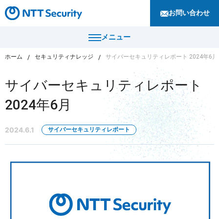
お問い合わせ
メニュー
ホーム
セキュリティナレッジ
サイバーセキュリティレポート 2024年6月
トップ
サイバーセキュリティレポート
製品・サービス
2024年6月
カテゴリから探す
導入事例
2024.6.1
サイバーセキュリティレポート
セキュリティコンサルティング・教育・相談
セキュリティ管理
セキュリティナレッジ
セキュリティ診断・評価・調査
セキュリティ防御
ニュース
セキュリティ監視・検知
セキュリティインシデント対応・調査
企業情報