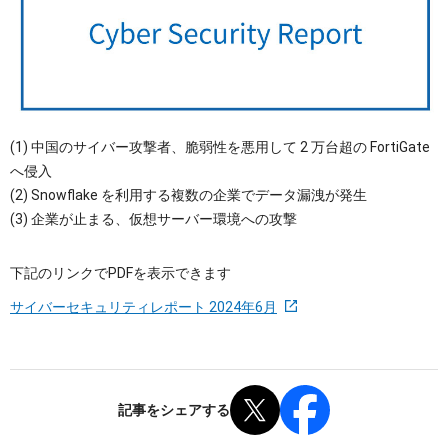
OTセキュリティ
サプライチェーンセキュリティ
採用情報
IoTプロダクトセキュリティ
カタログダウンロード
課題から探す
(1) 中国のサイバー攻撃者、脆弱性を悪用して 2 万台超の FortiGate
へ侵入
(2) Snowflake を利用する複数の企業でデータ漏洩が発生
(3) 企業が止まる、仮想サーバー環境への攻撃
下記のリンクでPDFを表示できます
サイバーセキュリティレポート 2024年6月
記事をシェアする