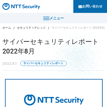
お問い合わせ
メニュー
ホーム
セキュリティナレッジ
サイバーセキュリティレポート 2022年8月
トップ
サイバーセキュリティレポート
製品・サービス
2022年8月
カテゴリから探す
導入事例
2022.8.1
サイバーセキュリティレポート
セキュリティコンサルティング・教育・相談
セキュリティ管理
セキュリティナレッジ
セキュリティ診断・評価・調査
セキュリティ防御
ニュース
セキュリティ監視・検知
セキュリティインシデント対応・調査
企業情報