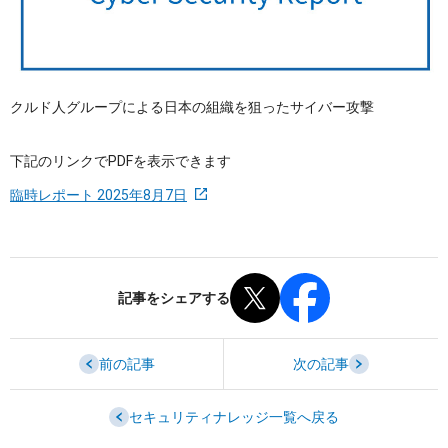
OTセキュリティ
サプライチェーンセキュリティ
採用情報
IoTプロダクトセキュリティ
カタログダウンロード
課題から探す
クルド人グループによる日本の組織を狙ったサイバー攻撃
下記のリンクでPDFを表示できます
臨時レポート 2025年8月7日
記事をシェアする
前の記事
次の記事
セキュリティナレッジ一覧へ戻る