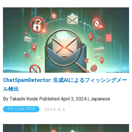
OTセキュリティ
サプライチェーンセキュリティ
採用情報
経営者向け
IoTプロダクトセキュリティ
カタログダウンロード
課題から探す
ChatSpamDetector: 生成AIによるフィッシングメー
ル検出
By Takashi Koide Published April 3, 2024 | Japanese
2024.4.3
テクニカルブログ