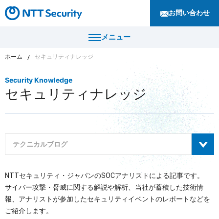
お問い合わせ
メニュー
ホーム
セキュリティナレッジ
トップ
Security Knowledge
セキュリティナレッジ
製品・サービス
カテゴリから探す
導入事例
セキュリティコンサルティング・教育・相談
テクニカルブログ
セキュリティ管理
セキュリティナレッジ
セキュリティ診断・評価・調査
すべて
NTTセキュリティ・ジャパンのSOCアナリストによる記事です。
セキュリティ防御
ニュース
サイバー攻撃・脅威に関する解説や解析、当社が蓄積した技術情
サイバーセキュリティレポート
セキュリティ監視・検知
報、アナリストが参加したセキュリティイベントのレポートなどを
セキュリティインシデント対応・調査
企業情報
ご紹介します。
セキュリティマガジン