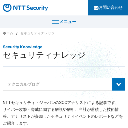
お問い合わせ
メニュー
ホーム
セキュリティナレッジ
トップ
Security Knowledge
セキュリティナレッジ
製品・サービス
カテゴリから探す
導入事例
セキュリティコンサルティング・教育・相談
テクニカルブログ
セキュリティ管理
セキュリティナレッジ
セキュリティ診断・評価・調査
すべて
NTTセキュリティ・ジャパンのSOCアナリストによる記事です。
セキュリティ防御
ニュース
サイバー攻撃・脅威に関する解説や解析、当社が蓄積した技術情
サイバーセキュリティレポート
セキュリティ監視・検知
報、アナリストが参加したセキュリティイベントのレポートなどを
セキュリティインシデント対応・調査
企業情報
ご紹介します。
セキュリティマガジン